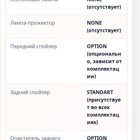
(отсутствует)
Лампа-прожектор
NONE
(отсутствует)
Передний спойлер
OPTION
(опциональн
о, зависит от
комплектац
ии)
Задний спойлер
STANDART
(присутствуе
т во всех
комплектац
иях)
Очиститель заднего
OPTION