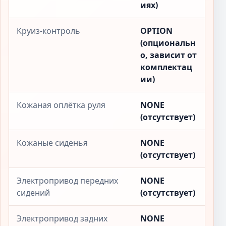
иях)
Круиз-контроль
OPTION
(опциональн
о, зависит от
комплектац
ии)
Кожаная оплётка руля
NONE
(отсутствует)
Кожаные сиденья
NONE
(отсутствует)
Электропривод передних
NONE
сидений
(отсутствует)
Электропривод задних
NONE