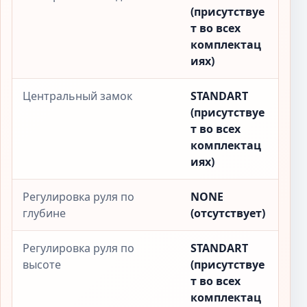
(присутствуе
т во всех
комплектац
иях)
Центральный замок
STANDART
(присутствуе
т во всех
комплектац
иях)
Регулировка руля по
NONE
глубине
(отсутствует)
Регулировка руля по
STANDART
высоте
(присутствуе
т во всех
комплектац