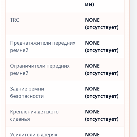
ии)
TRC
NONE
(отсутствует)
Преднатяжители передних
NONE
ремней
(отсутствует)
Ограничители передних
NONE
ремней
(отсутствует)
Задние ремни
NONE
безопасности
(отсутствует)
Крепления детского
NONE
сиденья
(отсутствует)
Усилители в дверях
NONE