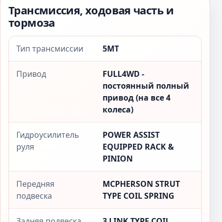
Трансмиссия, ходовая часть и
тормоза
Тип трансмиссии
5MT
Привод
FULL4WD -
постоянный полный
привод (на все 4
колеса)
Гидроусилитель
POWER ASSIST
руля
EQUIPPED RACK &
PINION
Передняя
MCPHERSON STRUT
подвеска
TYPE COIL SPRING
Задняя подвеска
3 LINK TYPE COIL