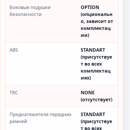
Боковые подушки
OPTION
безопасности
(опциональн
о, зависит от
комплектац
ии)
ABS
STANDART
(присутствуе
т во всех
комплектац
иях)
TRC
NONE
(отсутствует)
Преднатяжители передних
STANDART
ремней
(присутствуе
т во всех