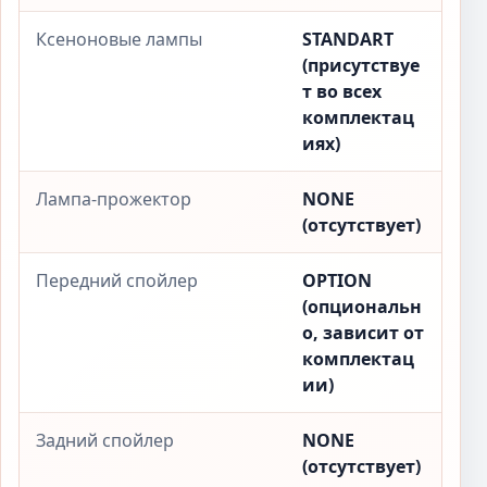
Ксеноновые лампы
STANDART
(присутствуе
т во всех
комплектац
иях)
Лампа-прожектор
NONE
(отсутствует)
Передний спойлер
OPTION
(опциональн
о, зависит от
комплектац
ии)
Задний спойлер
NONE
(отсутствует)