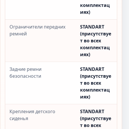
комплектац
иях)
Ограничители передних
STANDART
ремней
(присутствуе
т во всех
комплектац
иях)
Задние ремни
STANDART
безопасности
(присутствуе
т во всех
комплектац
иях)
Крепления детского
STANDART
сиденья
(присутствуе
т во всех