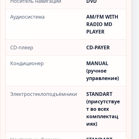
Носитель навигации
DVD
Аудиосистема
AM/FM WITH
RADIO MD
PLAYER
CD-плеер
CD-PAYER
Кондиционер
MANUAL
(ручное
управление)
Электростеклоподъёмники
STANDART
(присутствуе
т во всех
комплектац
иях)