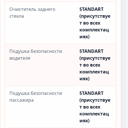
Очиститель заднего
STANDART
стекла
(присутствуе
т во всех
комплектац
иях)
Подушка безопасности
STANDART
водителя
(присутствуе
т во всех
комплектац
иях)
Подушка безопасности
STANDART
пассажира
(присутствуе
т во всех
комплектац
иях)