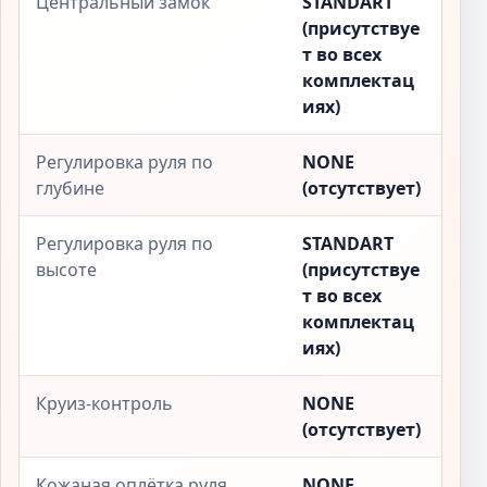
Центральный замок
STANDART
(присутствуе
т во всех
комплектац
иях)
Регулировка руля по
NONE
глубине
(отсутствует)
Регулировка руля по
STANDART
высоте
(присутствуе
т во всех
комплектац
иях)
Круиз-контроль
NONE
(отсутствует)
Кожаная оплётка руля
NONE