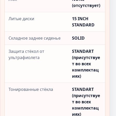
(отсутствует)
Литые диски
15 INCH
STANDARD
Складное заднее сиденье
SOLID
Защита стёкол от
STANDART
ультрафиолета
(присутствуе
т во всех
комплектац
иях)
Тонированные стёкла
STANDART
(присутствуе
т во всех
комплектац
иях)