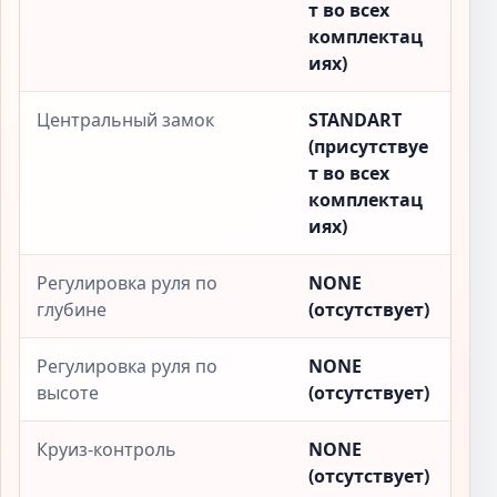
т во всех
комплектац
иях)
Центральный замок
STANDART
(присутствуе
т во всех
комплектац
иях)
Регулировка руля по
NONE
глубине
(отсутствует)
Регулировка руля по
NONE
высоте
(отсутствует)
Круиз-контроль
NONE
(отсутствует)