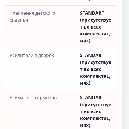
Крепления детского
STANDART
сиденья
(присутствуе
т во всех
комплектац
иях)
Усилители в дверях
STANDART
(присутствуе
т во всех
комплектац
иях)
Усилитель тормозов
STANDART
(присутствуе
т во всех
комплектац
иях)