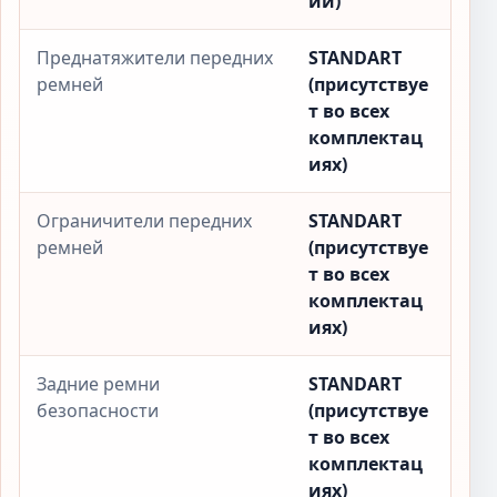
ии)
Преднатяжители передних
STANDART
ремней
(присутствуе
т во всех
комплектац
иях)
Ограничители передних
STANDART
ремней
(присутствуе
т во всех
комплектац
иях)
Задние ремни
STANDART
безопасности
(присутствуе
т во всех
комплектац
иях)