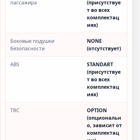
пассажира
(присутствуе
т во всех
комплектац
иях)
Боковые подушки
NONE
безопасности
(отсутствует)
ABS
STANDART
(присутствуе
т во всех
комплектац
иях)
TRC
OPTION
(опциональн
о, зависит от
комплектац