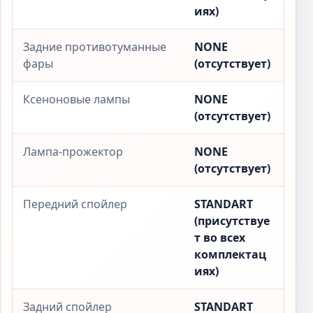
иях)
Задние противотуманные
NONE
фары
(отсутствует)
Ксеноновые лампы
NONE
(отсутствует)
Лампа-прожектор
NONE
(отсутствует)
Передний спойлер
STANDART
(присутствуе
т во всех
комплектац
иях)
Задний спойлер
STANDART