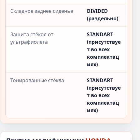
Складное заднее сиденье
DIVIDED
(раздельно)
Защита стёкол от
STANDART
ультрафиолета
(присутствуе
т во всех
комплектац
иях)
Тонированные стёкла
STANDART
(присутствуе
т во всех
комплектац
иях)