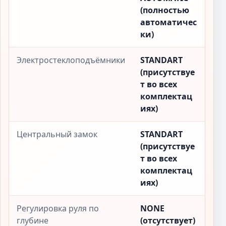
(полностью
автоматичес
ки)
Электростеклоподъёмники
STANDART
(присутствуе
т во всех
комплектац
иях)
Центральный замок
STANDART
(присутствуе
т во всех
комплектац
иях)
Регулировка руля по
NONE
глубине
(отсутствует)