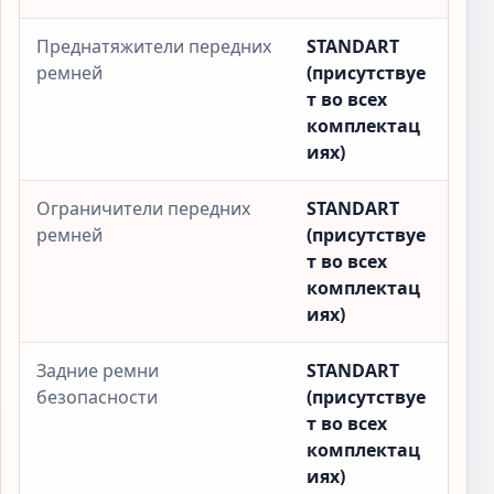
Преднатяжители передних
STANDART
ремней
(присутствуе
т во всех
комплектац
иях)
Ограничители передних
STANDART
ремней
(присутствуе
т во всех
комплектац
иях)
Задние ремни
STANDART
безопасности
(присутствуе
т во всех
комплектац
иях)