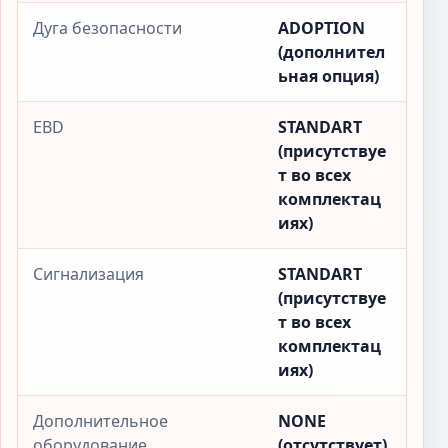
Дуга безопасности
ADOPTION
(дополнител
ьная опция)
EBD
STANDART
(присутствуе
т во всех
комплектац
иях)
Сигнализация
STANDART
(присутствуе
т во всех
комплектац
иях)
Дополнительное
NONE
оборудование
(отсутствует)