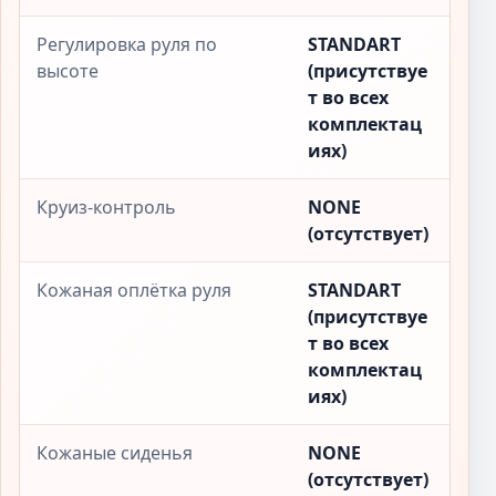
Регулировка руля по
STANDART
высоте
(присутствуе
т во всех
комплектац
иях)
Круиз-контроль
NONE
(отсутствует)
Кожаная оплётка руля
STANDART
(присутствуе
т во всех
комплектац
иях)
Кожаные сиденья
NONE
(отсутствует)