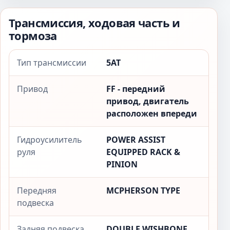
Трансмиссия, ходовая часть и
тормоза
Тип трансмиссии
5AT
Привод
FF - передний
привод, двигатель
расположен впереди
Гидроусилитель
POWER ASSIST
руля
EQUIPPED RACK &
PINION
Передняя
MCPHERSON TYPE
подвеска
Задняя подвеска
DOUBLE WISHBONE