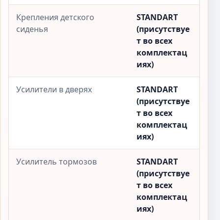
Крепления детского
STANDART
сиденья
(присутствуе
т во всех
комплектац
иях)
Усилители в дверях
STANDART
(присутствуе
т во всех
комплектац
иях)
Усилитель тормозов
STANDART
(присутствуе
т во всех
комплектац
иях)