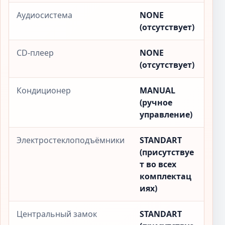
Аудиосистема
NONE
(отсутствует)
CD-плеер
NONE
(отсутствует)
Кондиционер
MANUAL
(ручное
управление)
Электростеклоподъёмники
STANDART
(присутствуе
т во всех
комплектац
иях)
Центральный замок
STANDART