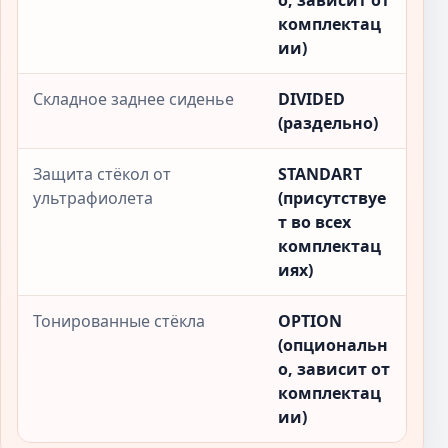
о, зависит от
комплектац
ии)
Складное заднее сиденье
DIVIDED
(раздельно)
Защита стёкол от
STANDART
ультрафиолета
(присутствуе
т во всех
комплектац
иях)
Тонированные стёкла
OPTION
(опциональн
о, зависит от
комплектац
ии)