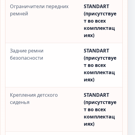
Ограничители передних
STANDART
ремней
(присутствуе
т во всех
комплектац
иях)
Задние ремни
STANDART
безопасности
(присутствуе
т во всех
комплектац
иях)
Крепления детского
STANDART
сиденья
(присутствуе
т во всех
комплектац
иях)