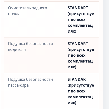
Очиститель заднего
STANDART
стекла
(присутствуе
т во всех
комплектац
иях)
Подушка безопасности
STANDART
водителя
(присутствуе
т во всех
комплектац
иях)
Подушка безопасности
STANDART
пассажира
(присутствуе
т во всех
комплектац
иях)