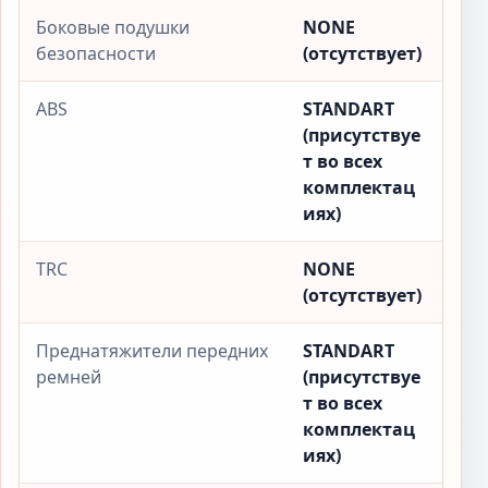
Боковые подушки
NONE
безопасности
(отсутствует)
ABS
STANDART
(присутствуе
т во всех
комплектац
иях)
TRC
NONE
(отсутствует)
Преднатяжители передних
STANDART
ремней
(присутствуе
т во всех
комплектац
иях)