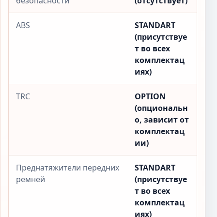
безопасности
(отсутствует)
ABS
STANDART
(присутствуе
т во всех
комплектац
иях)
TRC
OPTION
(опциональн
о, зависит от
комплектац
ии)
Преднатяжители передних
STANDART
ремней
(присутствуе
т во всех
комплектац
иях)