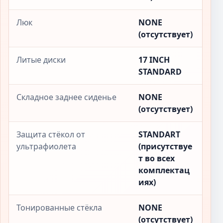
Люк
NONE
(отсутствует)
Литые диски
17 INCH
STANDARD
Складное заднее сиденье
NONE
(отсутствует)
Защита стёкол от
STANDART
ультрафиолета
(присутствуе
т во всех
комплектац
иях)
Тонированные стёкла
NONE
(отсутствует)