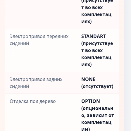
(присутствуе
т во всех
комплектац
иях)
Электропривод передних
STANDART
сидений
(присутствуе
т во всех
комплектац
иях)
Электропривод задних
NONE
сидений
(отсутствует)
Отделка под дерево
OPTION
(опциональн
о, зависит от
комплектац
ии)