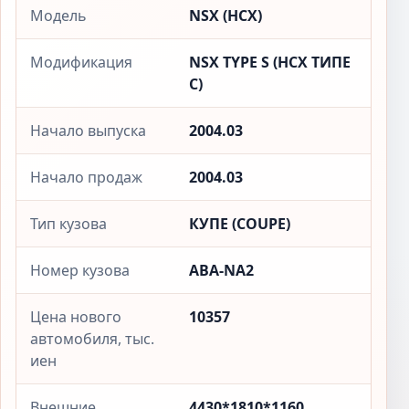
Модель
NSX (НСX)
Модификация
NSX TYPE S (НСX ТИПЕ
С)
Начало выпуска
2004.03
Начало продаж
2004.03
Тип кузова
КУПЕ (COUPE)
Номер кузова
ABA-NA2
Цена нового
10357
автомобиля, тыс.
иен
Внешние
4430*1810*1160