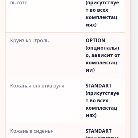
высоте
(присутствуе
т во всех
комплектац
иях)
Круиз-контроль
OPTION
(опциональн
о, зависит от
комплектац
ии)
Кожаная оплётка руля
STANDART
(присутствуе
т во всех
комплектац
иях)
Кожаные сиденья
STANDART