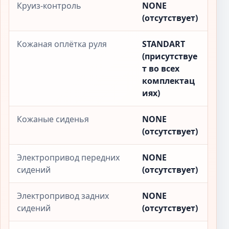
Круиз-контроль
NONE
(отсутствует)
Кожаная оплётка руля
STANDART
(присутствуе
т во всех
комплектац
иях)
Кожаные сиденья
NONE
(отсутствует)
Электропривод передних
NONE
сидений
(отсутствует)
Электропривод задних
NONE
сидений
(отсутствует)