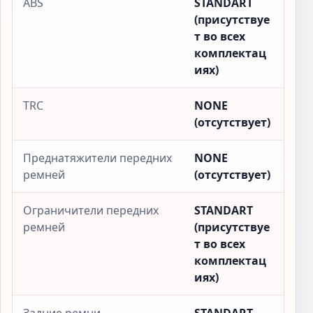
ABS
STANDART
(присутствуе
т во всех
комплектац
иях)
TRC
NONE
(отсутствует)
Преднатяжители передних
NONE
ремней
(отсутствует)
Ограничители передних
STANDART
ремней
(присутствуе
т во всех
комплектац
иях)