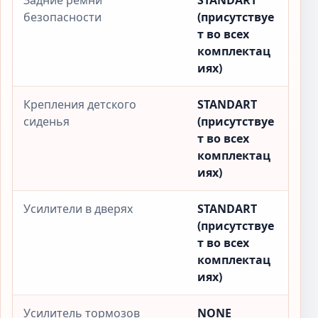
Задние ремни
STANDART
безопасности
(присутствуе
т во всех
комплектац
иях)
Крепления детского
STANDART
сиденья
(присутствуе
т во всех
комплектац
иях)
Усилители в дверях
STANDART
(присутствуе
т во всех
комплектац
иях)
Усилитель тормозов
NONE