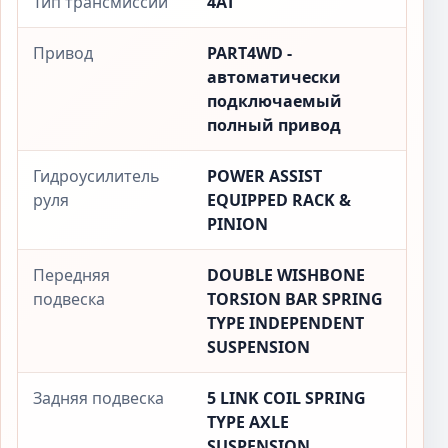
Тип трансмиссии
4AT
Привод
PART4WD -
автоматически
подключаемый
полный привод
Гидроусилитель
POWER ASSIST
руля
EQUIPPED RACK &
PINION
Передняя
DOUBLE WISHBONE
подвеска
TORSION BAR SPRING
TYPE INDEPENDENT
SUSPENSION
Задняя подвеска
5 LINK COIL SPRING
TYPE AXLE
SUSPENSION