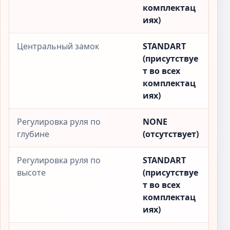
комплектац
иях)
Центральный замок
STANDART
(присутствуе
т во всех
комплектац
иях)
Регулировка руля по
NONE
глубине
(отсутствует)
Регулировка руля по
STANDART
высоте
(присутствуе
т во всех
комплектац
иях)