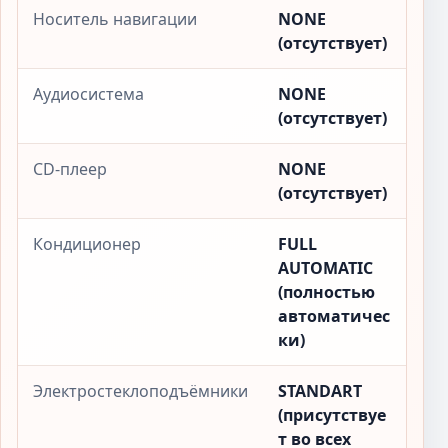
Носитель навигации
NONE
(отсутствует)
Аудиосистема
NONE
(отсутствует)
CD-плеер
NONE
(отсутствует)
Кондиционер
FULL
AUTOMATIC
(полностью
автоматичес
ки)
Электростеклоподъёмники
STANDART
(присутствуе
т во всех