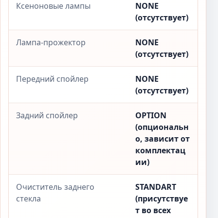
Ксеноновые лампы
NONE
(отсутствует)
Лампа-прожектор
NONE
(отсутствует)
Передний спойлер
NONE
(отсутствует)
Задний спойлер
OPTION
(опциональн
о, зависит от
комплектац
ии)
Очиститель заднего
STANDART
стекла
(присутствуе
т во всех