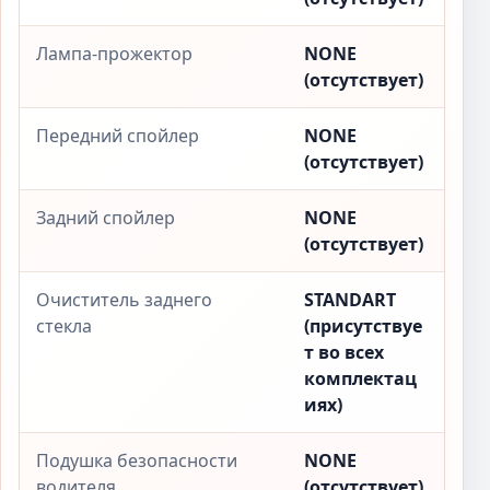
Лампа-прожектор
NONE
(отсутствует)
Передний спойлер
NONE
(отсутствует)
Задний спойлер
NONE
(отсутствует)
Очиститель заднего
STANDART
стекла
(присутствуе
т во всех
комплектац
иях)
Подушка безопасности
NONE
водителя
(отсутствует)