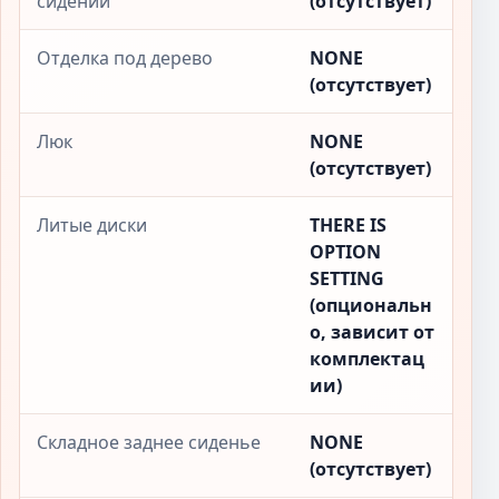
сидений
(отсутствует)
Отделка под дерево
NONE
(отсутствует)
Люк
NONE
(отсутствует)
Литые диски
THERE IS
OPTION
SETTING
(опциональн
о, зависит от
комплектац
ии)
Складное заднее сиденье
NONE
(отсутствует)