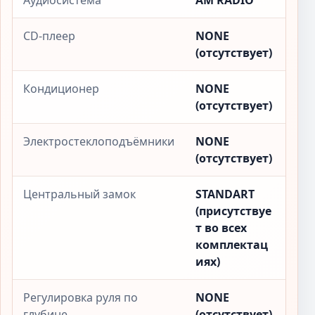
Аудиосистема
AM RADIO
CD-плеер
NONE
(отсутствует)
Кондиционер
NONE
(отсутствует)
Электростеклоподъёмники
NONE
(отсутствует)
Центральный замок
STANDART
(присутствуе
т во всех
комплектац
иях)
Регулировка руля по
NONE
глубине
(отсутствует)