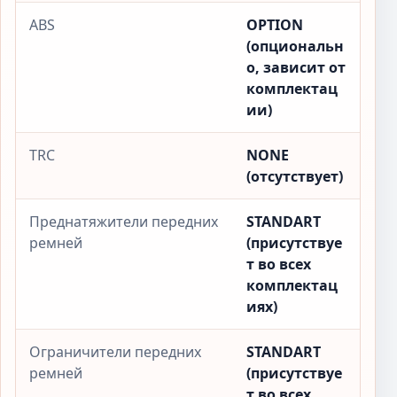
ABS
OPTION
(опциональн
о, зависит от
комплектац
ии)
TRC
NONE
(отсутствует)
Преднатяжители передних
STANDART
ремней
(присутствуе
т во всех
комплектац
иях)
Ограничители передних
STANDART
ремней
(присутствуе
т во всех