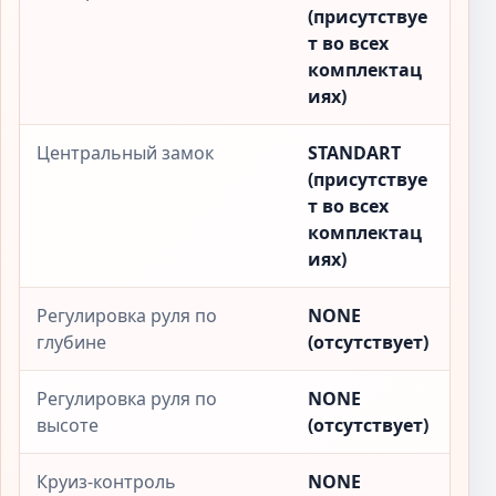
(присутствуе
т во всех
комплектац
иях)
Центральный замок
STANDART
(присутствуе
т во всех
комплектац
иях)
Регулировка руля по
NONE
глубине
(отсутствует)
Регулировка руля по
NONE
высоте
(отсутствует)
Круиз-контроль
NONE