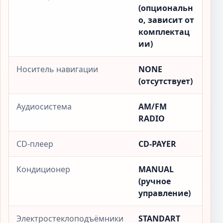
(опциональн
о, зависит от
комплектац
ии)
Носитель навигации
NONE
(отсутствует)
Аудиосистема
AM/FM
RADIO
CD-плеер
CD-PAYER
Кондиционер
MANUAL
(ручное
управление)
Электростеклоподъёмники
STANDART