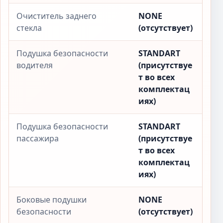
Очиститель заднего
NONE
стекла
(отсутствует)
Подушка безопасности
STANDART
водителя
(присутствуе
т во всех
комплектац
иях)
Подушка безопасности
STANDART
пассажира
(присутствуе
т во всех
комплектац
иях)
Боковые подушки
NONE
безопасности
(отсутствует)