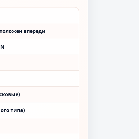
сположен впереди
ON
сковые)
ого типа)