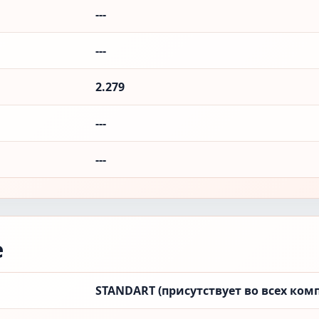
---
---
2.279
---
---
е
STANDART (присутствует во всех ком