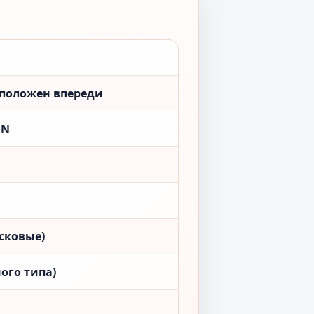
сположен впереди
ON
сковые)
ого типа)