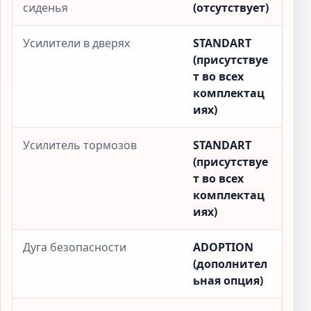
сиденья
(отсутствует)
Усилители в дверях
STANDART
(присутствуе
т во всех
комплектац
иях)
Усилитель тормозов
STANDART
(присутствуе
т во всех
комплектац
иях)
Дуга безопасности
ADOPTION
(дополнител
ьная опция)