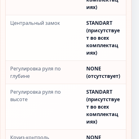
иях)
Центральный замок
STANDART
(присутствуе
т во всех
комплектац
иях)
Регулировка руля по
NONE
глубине
(отсутствует)
Регулировка руля по
STANDART
высоте
(присутствуе
т во всех
комплектац
иях)
Круиз-контроль
NONE