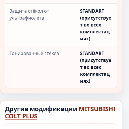
Защита стёкол от
STANDART
ультрафиолета
(присутствуе
т во всех
комплектац
иях)
Тонированные стёкла
STANDART
(присутствуе
т во всех
комплектац
иях)
Другие модификации
MITSUBISHI
COLT PLUS