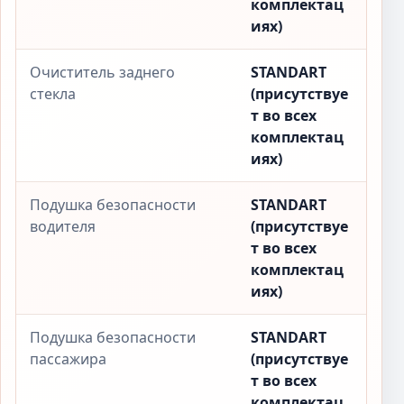
комплектац
иях)
Очиститель заднего
STANDART
стекла
(присутствуе
т во всех
комплектац
иях)
Подушка безопасности
STANDART
водителя
(присутствуе
т во всех
комплектац
иях)
Подушка безопасности
STANDART
пассажира
(присутствуе
т во всех
комплектац