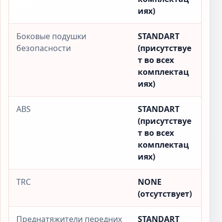
иях)
Боковые подушки
STANDART
безопасности
(присутствуе
т во всех
комплектац
иях)
ABS
STANDART
(присутствуе
т во всех
комплектац
иях)
TRC
NONE
(отсутствует)
Преднатяжители передних
STANDART