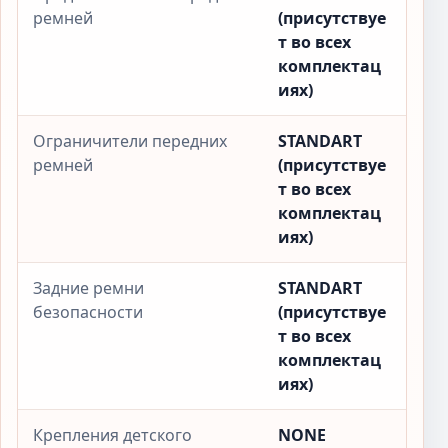
ремней
(присутствуе
т во всех
комплектац
иях)
Ограничители передних
STANDART
ремней
(присутствуе
т во всех
комплектац
иях)
Задние ремни
STANDART
безопасности
(присутствуе
т во всех
комплектац
иях)
Крепления детского
NONE