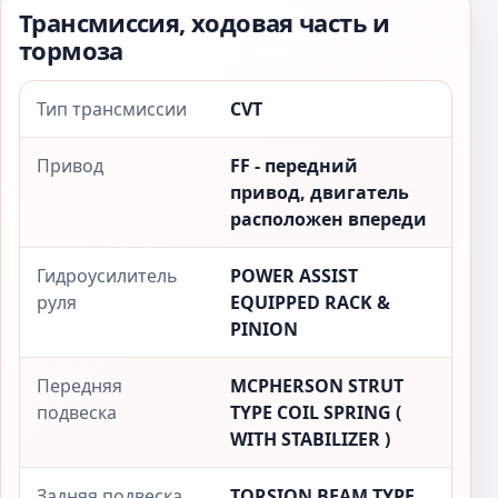
Трансмиссия, ходовая часть и
тормоза
Тип трансмиссии
CVT
Привод
FF - передний
привод, двигатель
расположен впереди
Гидроусилитель
POWER ASSIST
руля
EQUIPPED RACK &
PINION
Передняя
MCPHERSON STRUT
подвеска
TYPE COIL SPRING (
WITH STABILIZER )
Задняя подвеска
TORSION BEAM TYPE