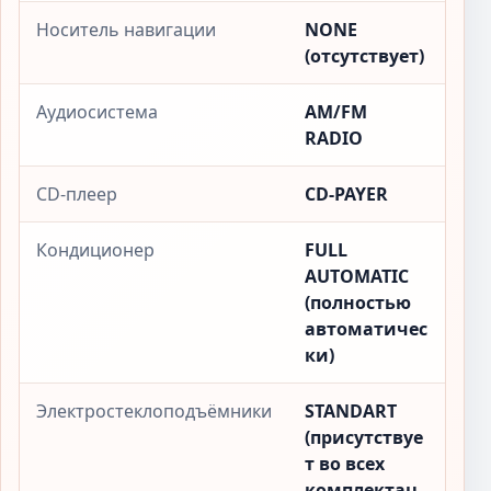
Носитель навигации
NONE
(отсутствует)
Аудиосистема
AM/FM
RADIO
CD-плеер
CD-PAYER
Кондиционер
FULL
AUTOMATIC
(полностью
автоматичес
ки)
Электростеклоподъёмники
STANDART
(присутствуе
т во всех
комплектац