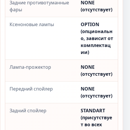
Задние противотуманные
NONE
фары
(отсутствует)
Ксеноновые лампы
OPTION
(опциональн
о, зависит от
комплектац
ии)
Лампа-прожектор
NONE
(отсутствует)
Передний спойлер
NONE
(отсутствует)
Задний спойлер
STANDART
(присутствуе
т во всех