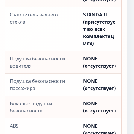
Очиститель заднего
STANDART
стекла
(присутствуе
т во всех
комплектац
иях)
Подушка безопасности
NONE
водителя
(отсутствует)
Подушка безопасности
NONE
пассажира
(отсутствует)
Боковые подушки
NONE
безопасности
(отсутствует)
ABS
NONE
(отсутствует)