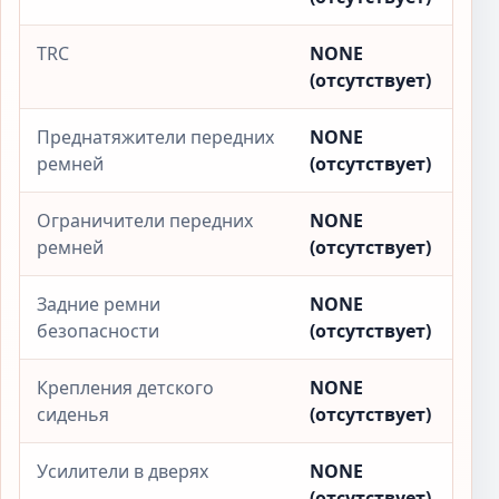
TRC
NONE
(отсутствует)
Преднатяжители передних
NONE
ремней
(отсутствует)
Ограничители передних
NONE
ремней
(отсутствует)
Задние ремни
NONE
безопасности
(отсутствует)
Крепления детского
NONE
сиденья
(отсутствует)
Усилители в дверях
NONE
(отсутствует)