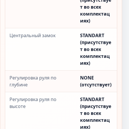
(присутствуе
т во всех
комплектац
иях)
Центральный замок
STANDART
(присутствуе
т во всех
комплектац
иях)
Регулировка руля по
NONE
глубине
(отсутствует)
Регулировка руля по
STANDART
высоте
(присутствуе
т во всех
комплектац
иях)