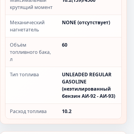
Максимальный
16.2(159)/4500
крутящий момент
Механический
NONE (отсутствует)
нагнетатель
Объём
60
топливного бака,
л
Тип топлива
UNLEADED REGULAR
GASOLINE
(неэтилированный
бензин АИ-92 - АИ-93)
Расход топлива
10.2