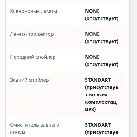
Ксеноновые лампы
NONE
(отсутствует)
Лампа-прожектор
NONE
(отсутствует)
Передний спойлер
NONE
(отсутствует)
Задний спойлер
STANDART
(присутствуе
т во всех
комплектац
иях)
Очиститель заднего
STANDART
стекла
(присутствуе