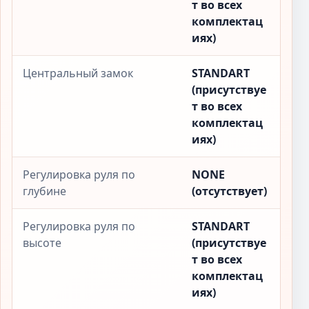
т во всех
комплектац
иях)
Центральный замок
STANDART
(присутствуе
т во всех
комплектац
иях)
Регулировка руля по
NONE
глубине
(отсутствует)
Регулировка руля по
STANDART
высоте
(присутствуе
т во всех
комплектац
иях)