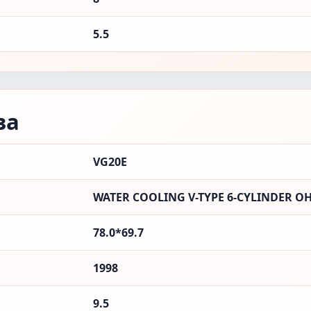
5.5
ва
VG20E
WATER COOLING V-TYPE 6-CYLINDER O
78.0*69.7
1998
9.5