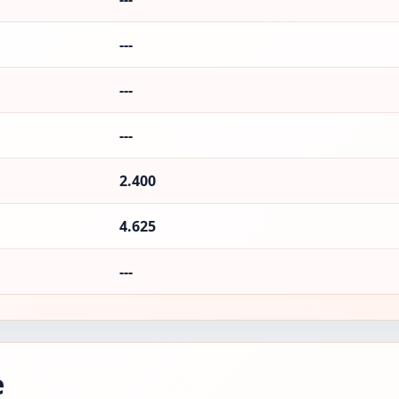
---
---
---
2.400
4.625
---
е