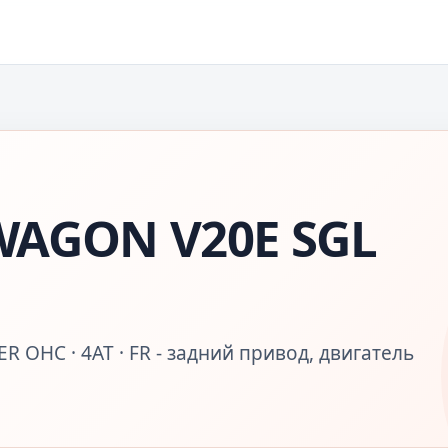
WAGON V20E SGL
R OHC · 4AT · FR - задний привод, двигатель