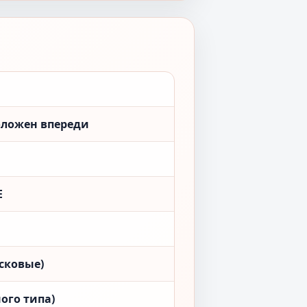
положен впереди
E
сковые)
ого типа)