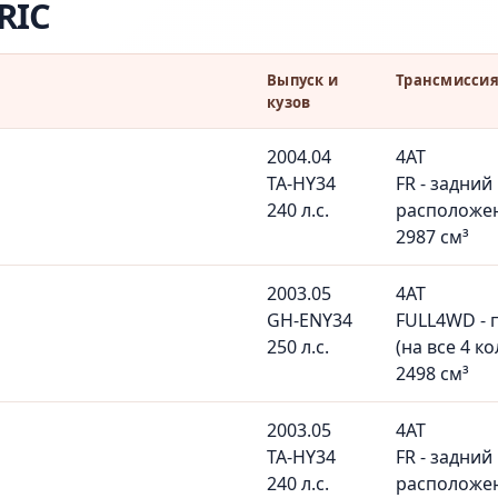
RIC
Выпуск и
Трансмиссия
кузов
2004.04
4AT
TA-HY34
FR - задний
240 л.с.
расположе
2987 см³
2003.05
4AT
GH-ENY34
FULL4WD - 
250 л.с.
(на все 4 ко
2498 см³
2003.05
4AT
TA-HY34
FR - задний
240 л.с.
расположе