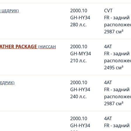
2000.10
CVT
 ЦЕДРИК)
GH-HY34
FR - задний
280 л.с.
расположе
2987 см³
EATHER PACKAGE
2000.10
4AT
(НИССАН
GH-MY34
FR - задний
210 л.с.
расположе
2495 см³
2000.10
4AT
ЦЕДРИК)
GH-HY34
FR - задний
240 л.с.
расположе
2987 см³
2000.10
4AT
GH-HY34
FR - задний