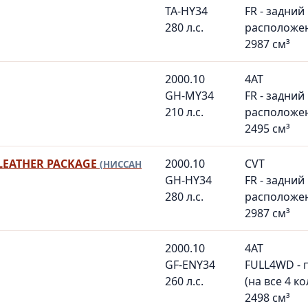
TA-HY34
FR - задний
280 л.с.
расположе
2987 см³
2000.10
4AT
GH-MY34
FR - задний
210 л.с.
расположе
2495 см³
 LEATHER PACKAGE
2000.10
CVT
(НИССАН
GH-HY34
FR - задний
280 л.с.
расположе
2987 см³
2000.10
4AT
GF-ENY34
FULL4WD - 
260 л.с.
(на все 4 ко
2498 см³