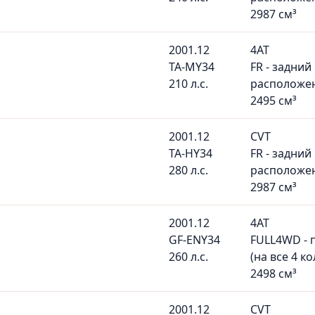
2987 см³
2001.12
4AT
TA-MY34
FR - задний
210 л.с.
расположе
2495 см³
2001.12
CVT
TA-HY34
FR - задний
280 л.с.
расположе
2987 см³
2001.12
4AT
GF-ENY34
FULL4WD - 
260 л.с.
(на все 4 ко
2498 см³
2001.12
CVT