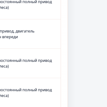
постоянный полный привод
леса)
 привод, двигатель
н впереди
постоянный полный привод
леса)
постоянный полный привод
леса)