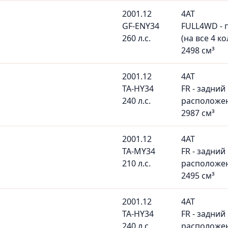
2001.12
4AT
GF-ENY34
FULL4WD - 
260 л.с.
(на все 4 ко
2498 см³
2001.12
4AT
TA-HY34
FR - задний
240 л.с.
расположе
2987 см³
2001.12
4AT
TA-MY34
FR - задний
210 л.с.
расположе
2495 см³
2001.12
4AT
TA-HY34
FR - задний
240 л.с.
расположе