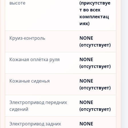
высоте
(присутствуе
т во всех
комплектац
иях)
Круиз-контроль
NONE
(отсутствует)
Кожаная оплётка руля
NONE
(отсутствует)
Кожаные сиденья
NONE
(отсутствует)
Электропривод передних
NONE
сидений
(отсутствует)
Электропривод задних
NONE