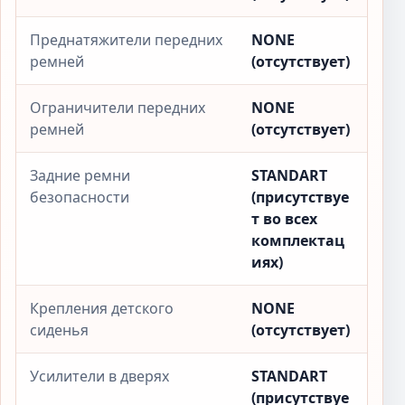
Преднатяжители передних
NONE
ремней
(отсутствует)
Ограничители передних
NONE
ремней
(отсутствует)
Задние ремни
STANDART
безопасности
(присутствуе
т во всех
комплектац
иях)
Крепления детского
NONE
сиденья
(отсутствует)
Усилители в дверях
STANDART
(присутствуе