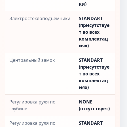
ки)
Электростеклоподъёмники
STANDART
(присутствуе
т во всех
комплектац
иях)
Центральный замок
STANDART
(присутствуе
т во всех
комплектац
иях)
Регулировка руля по
NONE
глубине
(отсутствует)
Регулировка руля по
STANDART