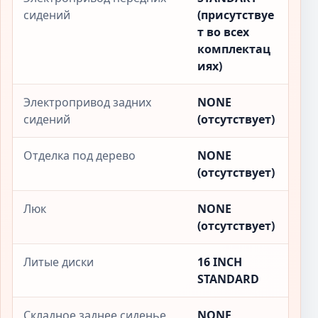
сидений
(присутствуе
т во всех
комплектац
иях)
Электропривод задних
NONE
сидений
(отсутствует)
Отделка под дерево
NONE
(отсутствует)
Люк
NONE
(отсутствует)
Литые диски
16 INCH
STANDARD
Складное заднее сиденье
NONE