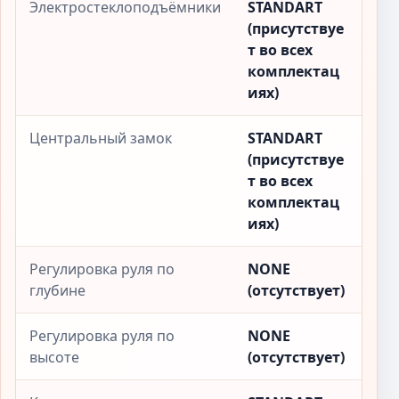
Электростеклоподъёмники
STANDART
(присутствуе
т во всех
комплектац
иях)
Центральный замок
STANDART
(присутствуе
т во всех
комплектац
иях)
Регулировка руля по
NONE
глубине
(отсутствует)
Регулировка руля по
NONE
высоте
(отсутствует)