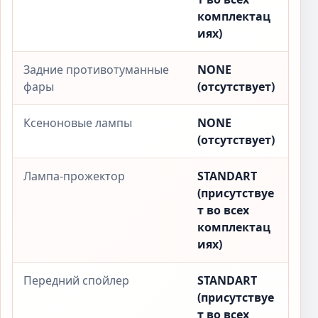
комплектац
иях)
Задние противотуманные
NONE
фары
(отсутствует)
Ксеноновые лампы
NONE
(отсутствует)
Лампа-прожектор
STANDART
(присутствуе
т во всех
комплектац
иях)
Передний спойлер
STANDART
(присутствуе
т во всех