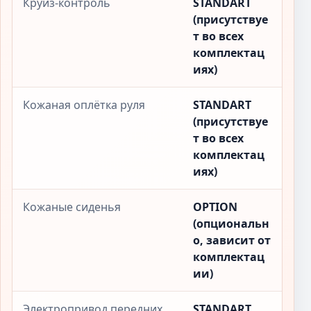
Круиз-контроль
STANDART
(присутствуе
т во всех
комплектац
иях)
Кожаная оплётка руля
STANDART
(присутствуе
т во всех
комплектац
иях)
Кожаные сиденья
OPTION
(опциональн
о, зависит от
комплектац
ии)
Электропривод передних
STANDART