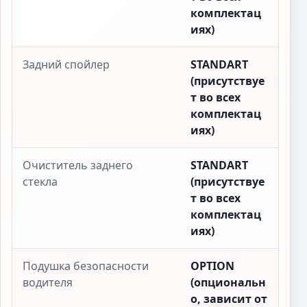
комплектац
иях)
Задний спойлер
STANDART
(присутствуе
т во всех
комплектац
иях)
Очиститель заднего
STANDART
стекла
(присутствуе
т во всех
комплектац
иях)
Подушка безопасности
OPTION
водителя
(опциональн
о, зависит от