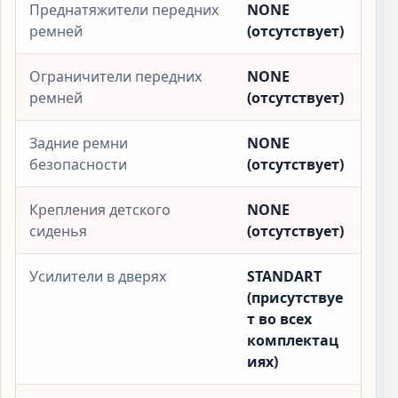
Преднатяжители передних
NONE
ремней
(отсутствует)
Ограничители передних
NONE
ремней
(отсутствует)
Задние ремни
NONE
безопасности
(отсутствует)
Крепления детского
NONE
сиденья
(отсутствует)
Усилители в дверях
STANDART
(присутствуе
т во всех
комплектац
иях)