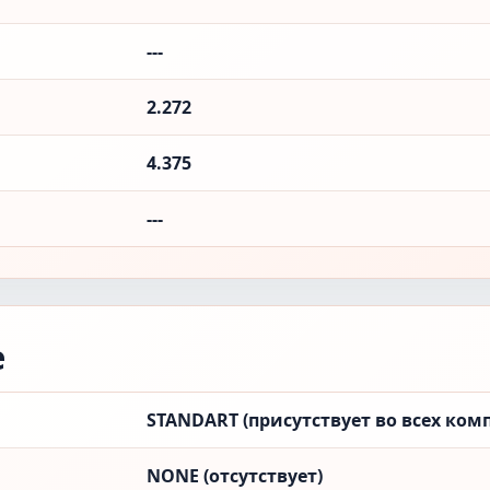
---
2.272
4.375
---
е
STANDART (присутствует во всех ком
NONE (отсутствует)