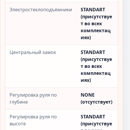
Электростеклоподъёмники
STANDART
(присутствуе
т во всех
комплектац
иях)
Центральный замок
STANDART
(присутствуе
т во всех
комплектац
иях)
Регулировка руля по
NONE
глубине
(отсутствует)
Регулировка руля по
STANDART
высоте
(присутствуе