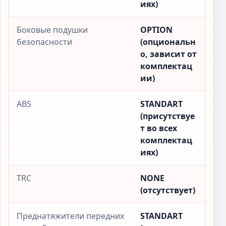
иях)
Боковые подушки
OPTION
безопасности
(опциональн
о, зависит от
комплектац
ии)
ABS
STANDART
(присутствуе
т во всех
комплектац
иях)
TRC
NONE
(отсутствует)
Преднатяжители передних
STANDART