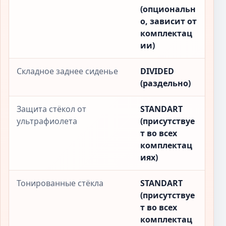
(опциональн
о, зависит от
комплектац
ии)
Складное заднее сиденье
DIVIDED
(раздельно)
Защита стёкол от
STANDART
ультрафиолета
(присутствуе
т во всех
комплектац
иях)
Тонированные стёкла
STANDART
(присутствуе
т во всех
комплектац