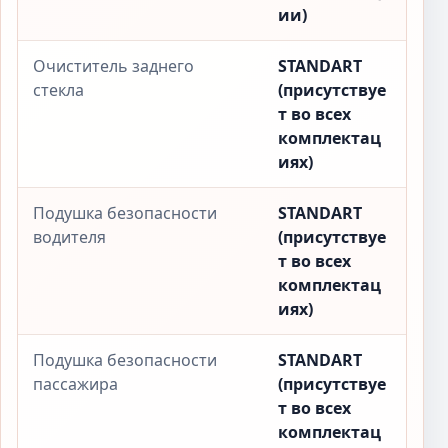
ии)
Очиститель заднего
STANDART
стекла
(присутствуе
т во всех
комплектац
иях)
Подушка безопасности
STANDART
водителя
(присутствуе
т во всех
комплектац
иях)
Подушка безопасности
STANDART
пассажира
(присутствуе
т во всех
комплектац