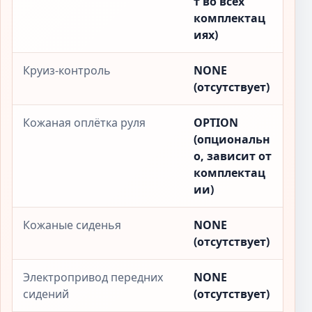
т во всех
комплектац
иях)
Круиз-контроль
NONE
(отсутствует)
Кожаная оплётка руля
OPTION
(опциональн
о, зависит от
комплектац
ии)
Кожаные сиденья
NONE
(отсутствует)
Электропривод передних
NONE
сидений
(отсутствует)