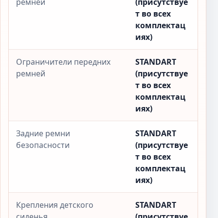
ремней
(присутствуе
т во всех
комплектац
иях)
Ограничители передних
STANDART
ремней
(присутствуе
т во всех
комплектац
иях)
Задние ремни
STANDART
безопасности
(присутствуе
т во всех
комплектац
иях)
Крепления детского
STANDART
сиденья
(присутствуе