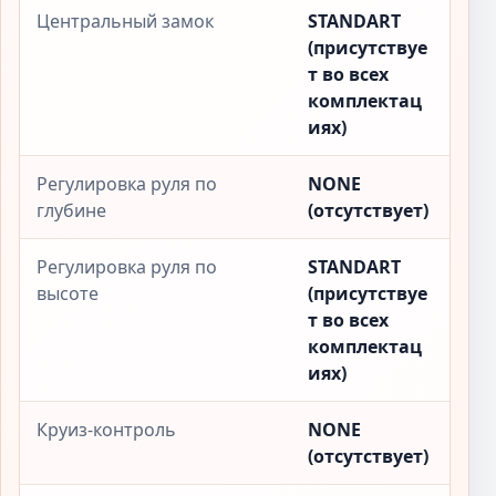
Центральный замок
STANDART
(присутствуе
т во всех
комплектац
иях)
Регулировка руля по
NONE
глубине
(отсутствует)
Регулировка руля по
STANDART
высоте
(присутствуе
т во всех
комплектац
иях)
Круиз-контроль
NONE
(отсутствует)