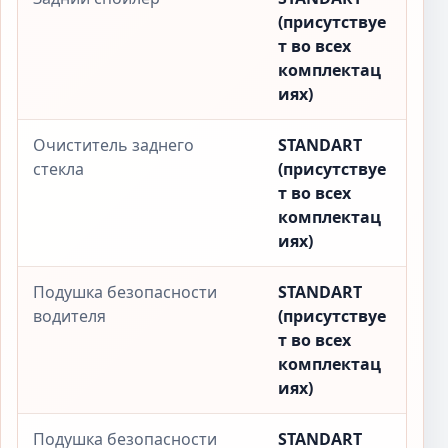
(присутствуе
т во всех
комплектац
иях)
Очиститель заднего
STANDART
стекла
(присутствуе
т во всех
комплектац
иях)
Подушка безопасности
STANDART
водителя
(присутствуе
т во всех
комплектац
иях)
Подушка безопасности
STANDART