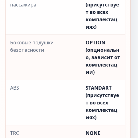
пассажира
(присутствуе
т во всех
комплектац
иях)
Боковые подушки
OPTION
безопасности
(опциональн
о, зависит от
комплектац
ии)
ABS
STANDART
(присутствуе
т во всех
комплектац
иях)
TRC
NONE