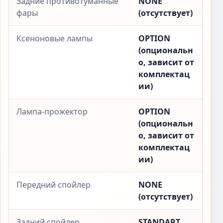
Задние противотуманные
NONE
фары
(отсутствует)
Ксеноновые лампы
OPTION
(опциональн
о, зависит от
комплектац
ии)
Лампа-прожектор
OPTION
(опциональн
о, зависит от
комплектац
ии)
Передний спойлер
NONE
(отсутствует)
Задний спойлер
STANDART