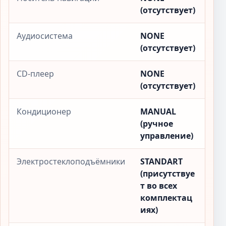
(отсутствует)
Аудиосистема
NONE
(отсутствует)
CD-плеер
NONE
(отсутствует)
Кондиционер
MANUAL
(ручное
управление)
Электростеклоподъёмники
STANDART
(присутствуе
т во всех
комплектац
иях)