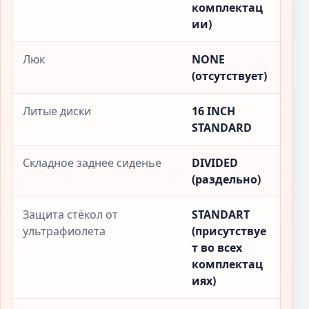
комплектац
ии)
Люк
NONE
(отсутствует)
Литые диски
16 INCH
STANDARD
Складное заднее сиденье
DIVIDED
(раздельно)
Защита стёкол от
STANDART
ультрафиолета
(присутствуе
т во всех
комплектац
иях)