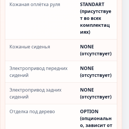
Кожаная оплётка руля
STANDART
(присутствуе
т во всех
комплектац
иях)
Кожаные сиденья
NONE
(отсутствует)
Электропривод передних
NONE
сидений
(отсутствует)
Электропривод задних
NONE
сидений
(отсутствует)
Отделка под дерево
OPTION
(опциональн
о, зависит от