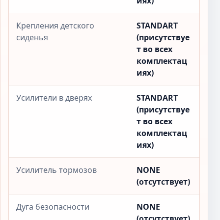
иях)
Крепления детского
STANDART
сиденья
(присутствуе
т во всех
комплектац
иях)
Усилители в дверях
STANDART
(присутствуе
т во всех
комплектац
иях)
Усилитель тормозов
NONE
(отсутствует)
Дуга безопасности
NONE
(отсутствует)