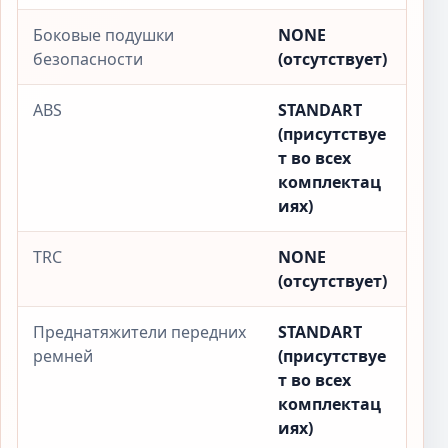
Боковые подушки
NONE
безопасности
(отсутствует)
ABS
STANDART
(присутствуе
т во всех
комплектац
иях)
TRC
NONE
(отсутствует)
Преднатяжители передних
STANDART
ремней
(присутствуе
т во всех
комплектац
иях)