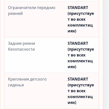
Ограничители передних
STANDART
ремней
(присутствуе
т во всех
комплектац
иях)
Задние ремни
STANDART
безопасности
(присутствуе
т во всех
комплектац
иях)
Крепления детского
STANDART
сиденья
(присутствуе
т во всех
комплектац
иях)