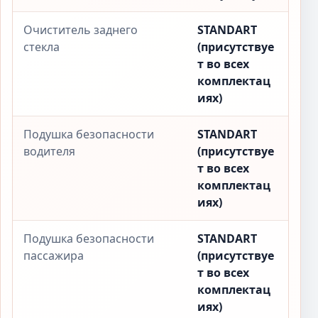
Очиститель заднего
STANDART
стекла
(присутствуе
т во всех
комплектац
иях)
Подушка безопасности
STANDART
водителя
(присутствуе
т во всех
комплектац
иях)
Подушка безопасности
STANDART
пассажира
(присутствуе
т во всех
комплектац
иях)