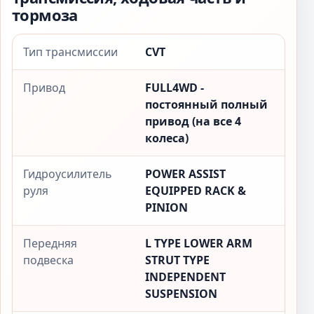
тормоза
Тип трансмиссии
CVT
Привод
FULL4WD -
постоянный полный
привод (на все 4
колеса)
Гидроусилитель
POWER ASSIST
руля
EQUIPPED RACK &
PINION
Передняя
L TYPE LOWER ARM
подвеска
STRUT TYPE
INDEPENDENT
SUSPENSION