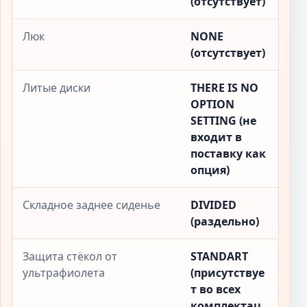
(отсутствует)
Люк
NONE
(отсутствует)
Литые диски
THERE IS NO
OPTION
SETTING (не
входит в
поставку как
опция)
Складное заднее сиденье
DIVIDED
(раздельно)
Защита стёкол от
STANDART
ультрафиолета
(присутствуе
т во всех
комплектац