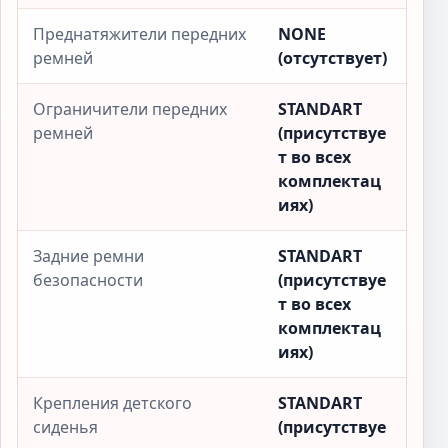
Преднатяжители передних
NONE
ремней
(отсутствует)
Ограничители передних
STANDART
ремней
(присутствуе
т во всех
комплектац
иях)
Задние ремни
STANDART
безопасности
(присутствуе
т во всех
комплектац
иях)
Крепления детского
STANDART
сиденья
(присутствуе