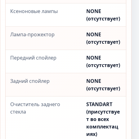
Ксеноновые лампы
NONE
(отсутствует)
Лампа-прожектор
NONE
(отсутствует)
Передний спойлер
NONE
(отсутствует)
Задний спойлер
NONE
(отсутствует)
Очиститель заднего
STANDART
стекла
(присутствуе
т во всех
комплектац
иях)