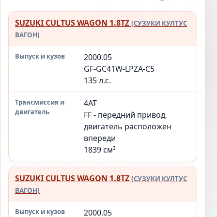
SUZUKI CULTUS WAGON 1.8TZ
Модификация
Выпуск
Трансмиссия
(СУЗУКИ КУЛТУС
и кузов
и двигатель
ВАГОН)
2000.05
GF-GC41W-LPZA-C5
135 л.с.
4AT
FF - передний привод,
двигатель расположен
впереди
1839 см³
SUZUKI CULTUS WAGON 1.8TZ
(СУЗУКИ КУЛТУС
ВАГОН)
2000.05