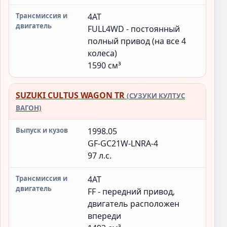
4AT
FULL4WD - постоянный
полный привод (на все 4
колеса)
1590 см³
SUZUKI CULTUS WAGON TR
(СУЗУКИ КУЛТУС
ВАГОН)
1998.05
GF-GC21W-LNRA-4
97 л.с.
4AT
FF - передний привод,
двигатель расположен
впереди