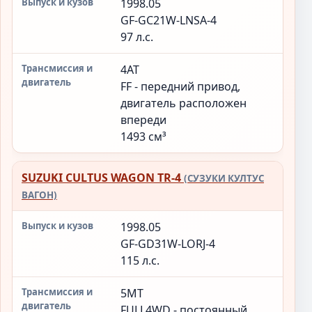
1998.05
GF-GC21W-LNSA-4
97 л.с.
4AT
FF - передний привод,
двигатель расположен
впереди
1493 см³
SUZUKI CULTUS WAGON TR-4
(СУЗУКИ КУЛТУС
ВАГОН)
1998.05
GF-GD31W-LORJ-4
115 л.с.
5MT
FULL4WD - постоянный