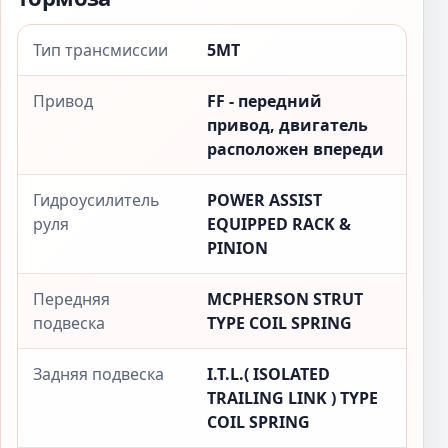
Тип трансмиссии
5MT
Привод
FF - передний
привод, двигатель
расположен впереди
Гидроусилитель
POWER ASSIST
руля
EQUIPPED RACK &
PINION
Передняя
MCPHERSON STRUT
подвеска
TYPE COIL SPRING
Задняя подвеска
I.T.L.( ISOLATED
TRAILING LINK ) TYPE
COIL SPRING