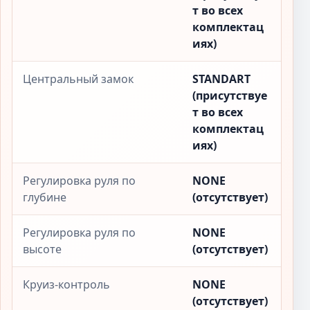
т во всех
комплектац
иях)
Центральный замок
STANDART
(присутствуе
т во всех
комплектац
иях)
Регулировка руля по
NONE
глубине
(отсутствует)
Регулировка руля по
NONE
высоте
(отсутствует)
Круиз-контроль
NONE
(отсутствует)