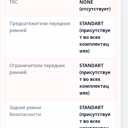
TRC
NONE
(отсутствует)
Преднатяжители передних
STANDART
ремней
(присутствуе
т во всех
комплектац
иях)
Ограничители передних
STANDART
ремней
(присутствуе
т во всех
комплектац
иях)
Задние ремни
STANDART
безопасности
(присутствуе
т во всех