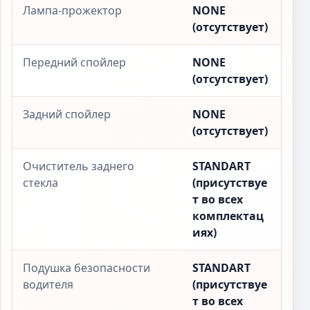
Лампа-прожектор
NONE
(отсутствует)
Передний спойлер
NONE
(отсутствует)
Задний спойлер
NONE
(отсутствует)
Очиститель заднего
STANDART
стекла
(присутствуе
т во всех
комплектац
иях)
Подушка безопасности
STANDART
водителя
(присутствуе
т во всех