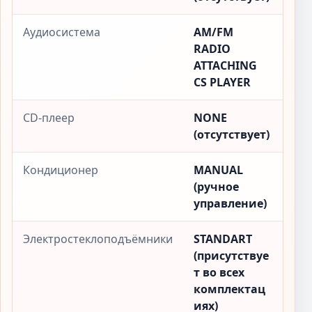
Аудиосистема
AM/FM
RADIO
ATTACHING
CS PLAYER
CD-плеер
NONE
(отсутствует)
Кондиционер
MANUAL
(ручное
управление)
Электростеклоподъёмники
STANDART
(присутствуе
т во всех
комплектац
иях)