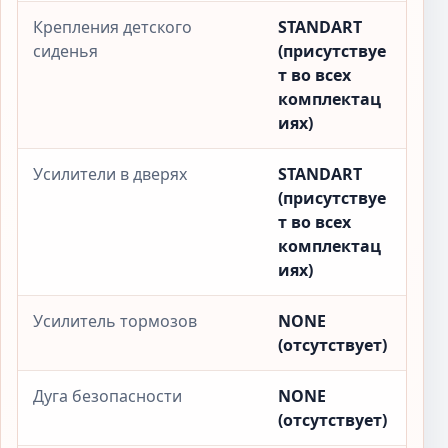
Крепления детского
STANDART
сиденья
(присутствуе
т во всех
комплектац
иях)
Усилители в дверях
STANDART
(присутствуе
т во всех
комплектац
иях)
Усилитель тормозов
NONE
(отсутствует)
Дуга безопасности
NONE
(отсутствует)