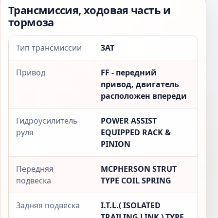
Трансмиссия, ходовая часть и
тормоза
Тип трансмиссии
3AT
Привод
FF - передний
привод, двигатель
расположен впереди
Гидроусилитель
POWER ASSIST
руля
EQUIPPED RACK &
PINION
Передняя
MCPHERSON STRUT
подвеска
TYPE COIL SPRING
Задняя подвеска
I.T.L.( ISOLATED
TRAILING LINK ) TYPE