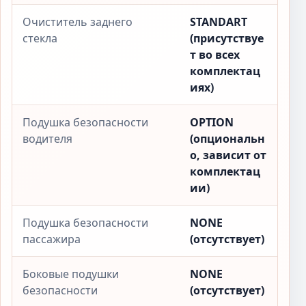
Очиститель заднего
STANDART
стекла
(присутствуе
т во всех
комплектац
иях)
Подушка безопасности
OPTION
водителя
(опциональн
о, зависит от
комплектац
ии)
Подушка безопасности
NONE
пассажира
(отсутствует)
Боковые подушки
NONE
безопасности
(отсутствует)