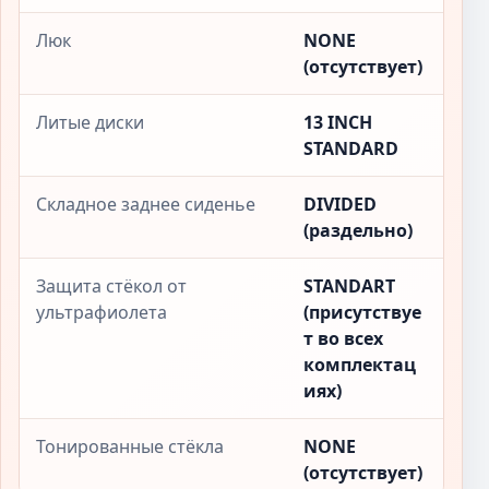
Люк
NONE
(отсутствует)
Литые диски
13 INCH
STANDARD
Складное заднее сиденье
DIVIDED
(раздельно)
Защита стёкол от
STANDART
ультрафиолета
(присутствуе
т во всех
комплектац
иях)
Тонированные стёкла
NONE
(отсутствует)