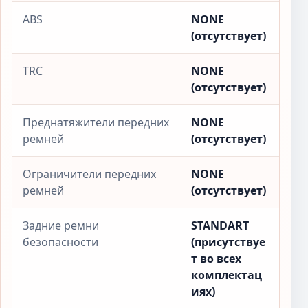
ABS
NONE
(отсутствует)
TRC
NONE
(отсутствует)
Преднатяжители передних
NONE
ремней
(отсутствует)
Ограничители передних
NONE
ремней
(отсутствует)
Задние ремни
STANDART
безопасности
(присутствуе
т во всех
комплектац
иях)