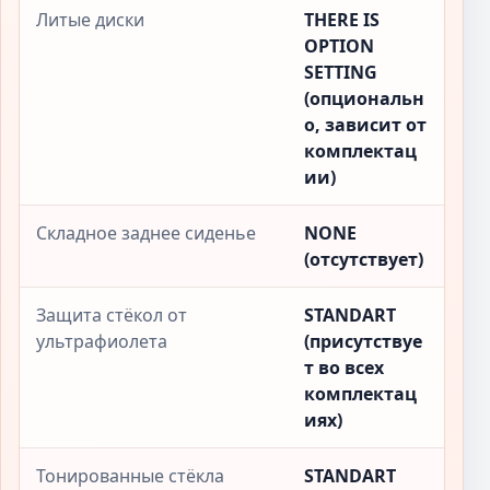
Литые диски
THERE IS
OPTION
SETTING
(опциональн
о, зависит от
комплектац
ии)
Складное заднее сиденье
NONE
(отсутствует)
Защита стёкол от
STANDART
ультрафиолета
(присутствуе
т во всех
комплектац
иях)
Тонированные стёкла
STANDART