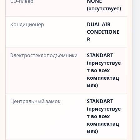
CD-плеер
NONE
(отсутствует)
Кондиционер
DUAL AIR
CONDITIONE
R
Электростеклоподъёмники
STANDART
(присутствуе
т во всех
комплектац
иях)
Центральный замок
STANDART
(присутствуе
т во всех
комплектац
иях)