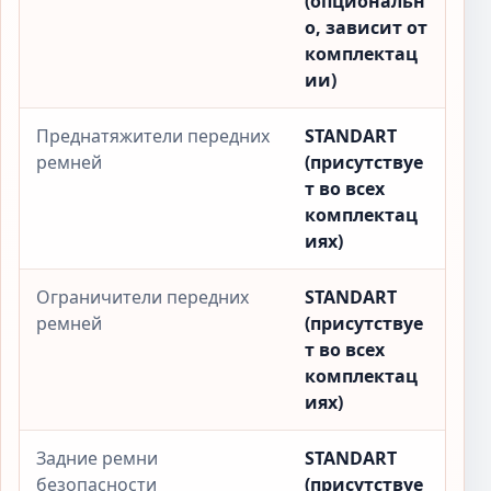
(опциональн
о, зависит от
комплектац
ии)
Преднатяжители передних
STANDART
ремней
(присутствуе
т во всех
комплектац
иях)
Ограничители передних
STANDART
ремней
(присутствуе
т во всех
комплектац
иях)
Задние ремни
STANDART
безопасности
(присутствуе