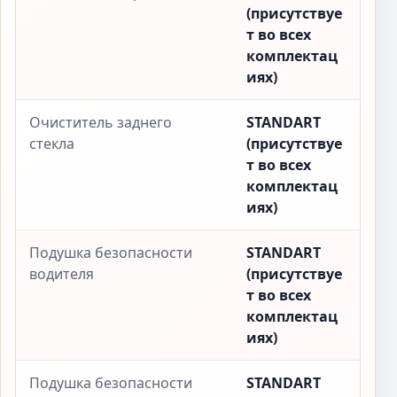
(присутствуе
т во всех
комплектац
иях)
Очиститель заднего
STANDART
стекла
(присутствуе
т во всех
комплектац
иях)
Подушка безопасности
STANDART
водителя
(присутствуе
т во всех
комплектац
иях)
Подушка безопасности
STANDART