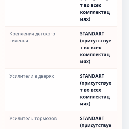
т во всех
комплектац
иях)
Крепления детского
STANDART
сиденья
(присутствуе
т во всех
комплектац
иях)
Усилители в дверях
STANDART
(присутствуе
т во всех
комплектац
иях)
Усилитель тормозов
STANDART
(присутствуе