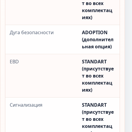
т во всех
комплектац
иях)
Дуга безопасности
ADOPTION
(дополнител
ьная опция)
EBD
STANDART
(присутствуе
т во всех
комплектац
иях)
Сигнализация
STANDART
(присутствуе
т во всех
комплектац