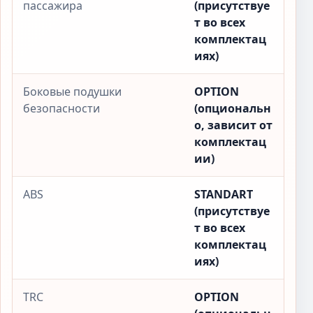
пассажира
(присутствуе
т во всех
комплектац
иях)
Боковые подушки
OPTION
безопасности
(опциональн
о, зависит от
комплектац
ии)
ABS
STANDART
(присутствуе
т во всех
комплектац
иях)
TRC
OPTION