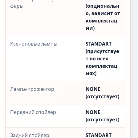
фары
(опциональн
о, зависит от
комплектац
ии)
Ксеноновые лампы
STANDART
(присутствуе
т во всех
комплектац
иях)
Лампа-прожектор
NONE
(отсутствует)
Передний спойлер
NONE
(отсутствует)
Задний спойлер
STANDART