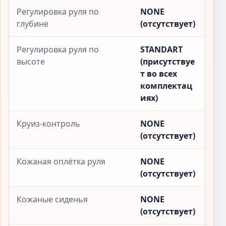
Регулировка руля по
NONE
глубине
(отсутствует)
Регулировка руля по
STANDART
высоте
(присутствуе
т во всех
комплектац
иях)
Круиз-контроль
NONE
(отсутствует)
Кожаная оплётка руля
NONE
(отсутствует)
Кожаные сиденья
NONE
(отсутствует)