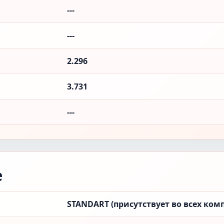
---
---
2.296
3.731
---
е
STANDART (присутствует во всех ком