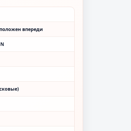
сположен впереди
ON
сковые)