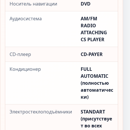
Носитель навигации
DVD
Аудиосистема
AM/FM
RADIO
ATTACHING
CS PLAYER
CD-плеер
CD-PAYER
Кондиционер
FULL
AUTOMATIC
(полностью
автоматичес
ки)
Электростеклоподъёмники
STANDART
(присутствуе
т во всех