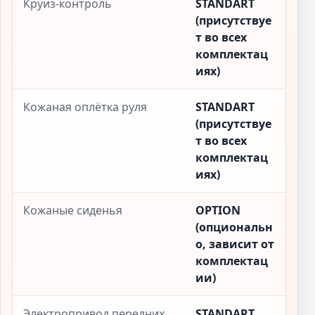
Круиз-контроль
STANDART
(присутствуе
т во всех
комплектац
иях)
Кожаная оплётка руля
STANDART
(присутствуе
т во всех
комплектац
иях)
Кожаные сиденья
OPTION
(опциональн
о, зависит от
комплектац
ии)
Электропривод передних
STANDART