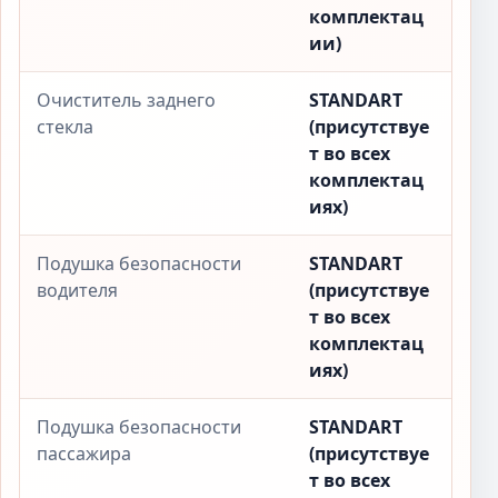
комплектац
ии)
Очиститель заднего
STANDART
стекла
(присутствуе
т во всех
комплектац
иях)
Подушка безопасности
STANDART
водителя
(присутствуе
т во всех
комплектац
иях)
Подушка безопасности
STANDART
пассажира
(присутствуе
т во всех