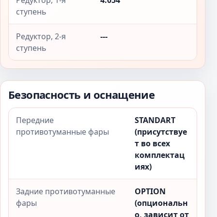
Редуктор, 1-я
4.054
ступень
Редуктор, 2-я
---
ступень
Безопасность и оснащение
Передние
STANDART
противотуманные фары
(присутствуе
т во всех
комплектац
иях)
Задние противотуманные
OPTION
фары
(опциональн
о, зависит от