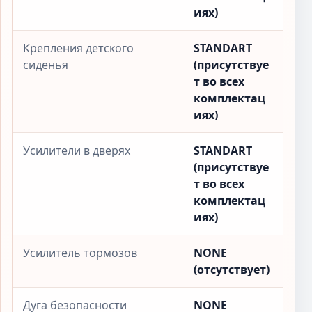
иях)
Крепления детского
STANDART
сиденья
(присутствуе
т во всех
комплектац
иях)
Усилители в дверях
STANDART
(присутствуе
т во всех
комплектац
иях)
Усилитель тормозов
NONE
(отсутствует)
Дуга безопасности
NONE