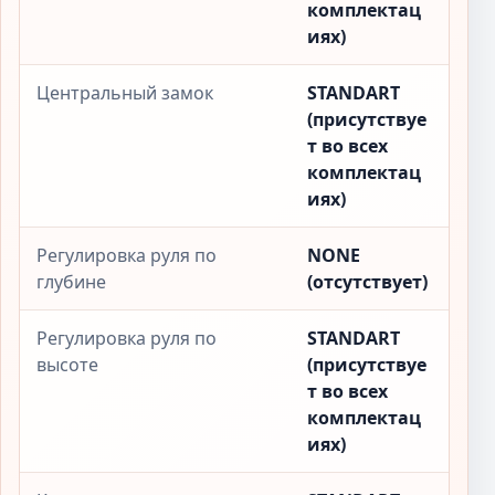
комплектац
иях)
Центральный замок
STANDART
(присутствуе
т во всех
комплектац
иях)
Регулировка руля по
NONE
глубине
(отсутствует)
Регулировка руля по
STANDART
высоте
(присутствуе
т во всех
комплектац
иях)