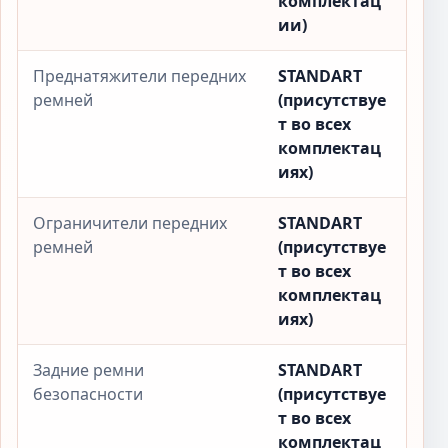
комплектац
ии)
Преднатяжители передних
STANDART
ремней
(присутствуе
т во всех
комплектац
иях)
Ограничители передних
STANDART
ремней
(присутствуе
т во всех
комплектац
иях)
Задние ремни
STANDART
безопасности
(присутствуе
т во всех
комплектац