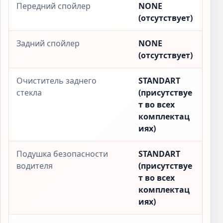
Передний спойлер
NONE
(отсутствует)
Задний спойлер
NONE
(отсутствует)
Очиститель заднего
STANDART
стекла
(присутствуе
т во всех
комплектац
иях)
Подушка безопасности
STANDART
водителя
(присутствуе
т во всех
комплектац
иях)