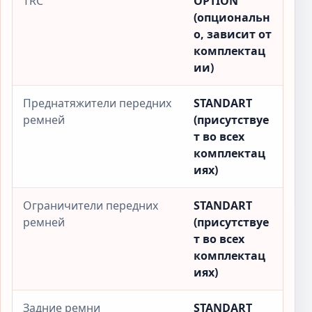
TRC
OPTION
(опциональн
о, зависит от
комплектац
ии)
Преднатяжители передних
STANDART
ремней
(присутствуе
т во всех
комплектац
иях)
Ограничители передних
STANDART
ремней
(присутствуе
т во всех
комплектац
иях)
Задние ремни
STANDART