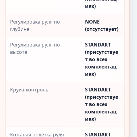
иях)
Регулировка руля по
NONE
глубине
(отсутствует)
Регулировка руля по
STANDART
высоте
(присутствуе
т во всех
комплектац
иях)
Круиз-контроль
STANDART
(присутствуе
т во всех
комплектац
иях)
Кожаная оплётка руля
STANDART