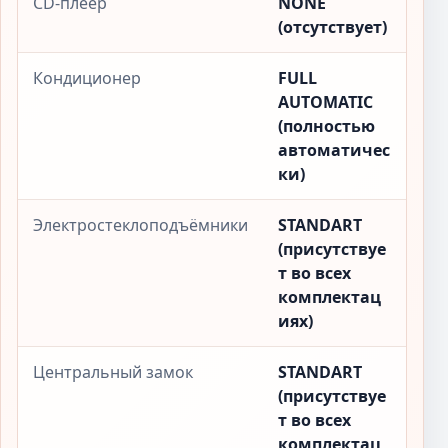
CD-плеер
NONE
(отсутствует)
Кондиционер
FULL
AUTOMATIC
(полностью
автоматичес
ки)
Электростеклоподъёмники
STANDART
(присутствуе
т во всех
комплектац
иях)
Центральный замок
STANDART
(присутствуе
т во всех
комплектац