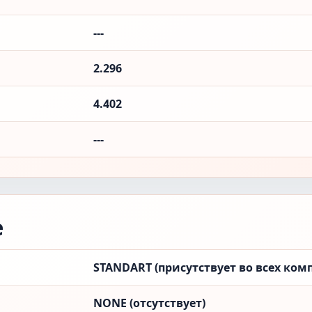
---
2.296
4.402
---
е
STANDART (присутствует во всех ком
NONE (отсутствует)