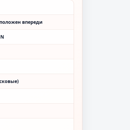
сположен впереди
ON
сковые)