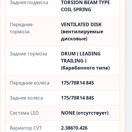
Задняя подвеска
TORSION BEAM TYPE
COIL SPRING
Передние
VENTILATED DISK
тормоза
(вентилируемые
дисковые)
Задние тормоза
DRUM ( LEADING
TRAILING )
(барабанного типа)
Передние колёса
175/70R14 84S
Задние колёса
175/70R14 84S
Система LSD
NONE (отсутствует)
Вариатор CVT
2.386?0.426