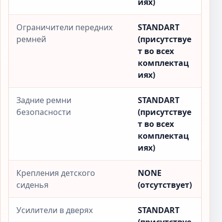
иях)
Ограничители передних
STANDART
ремней
(присутствуе
т во всех
комплектац
иях)
Задние ремни
STANDART
безопасности
(присутствуе
т во всех
комплектац
иях)
Крепления детского
NONE
сиденья
(отсутствует)
Усилители в дверях
STANDART