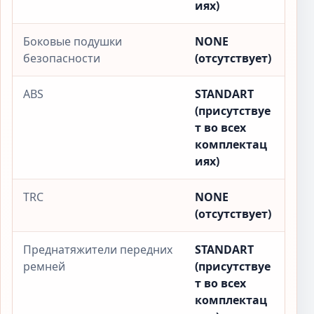
иях)
Боковые подушки
NONE
безопасности
(отсутствует)
ABS
STANDART
(присутствуе
т во всех
комплектац
иях)
TRC
NONE
(отсутствует)
Преднатяжители передних
STANDART
ремней
(присутствуе
т во всех
комплектац