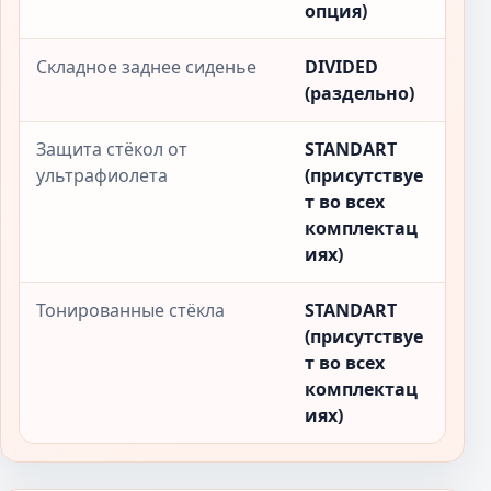
опция)
Складное заднее сиденье
DIVIDED
(раздельно)
Защита стёкол от
STANDART
ультрафиолета
(присутствуе
т во всех
комплектац
иях)
Тонированные стёкла
STANDART
(присутствуе
т во всех
комплектац
иях)