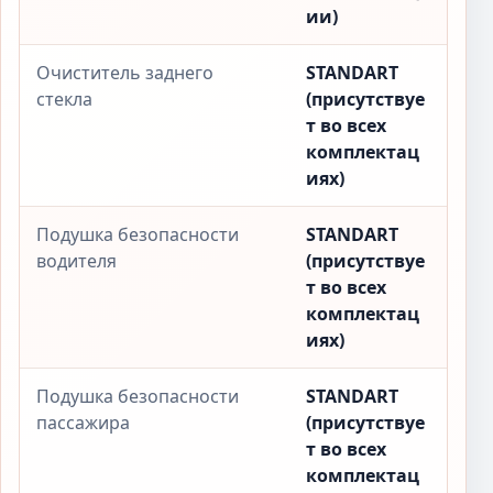
ии)
Очиститель заднего
STANDART
стекла
(присутствуе
т во всех
комплектац
иях)
Подушка безопасности
STANDART
водителя
(присутствуе
т во всех
комплектац
иях)
Подушка безопасности
STANDART
пассажира
(присутствуе
т во всех
комплектац