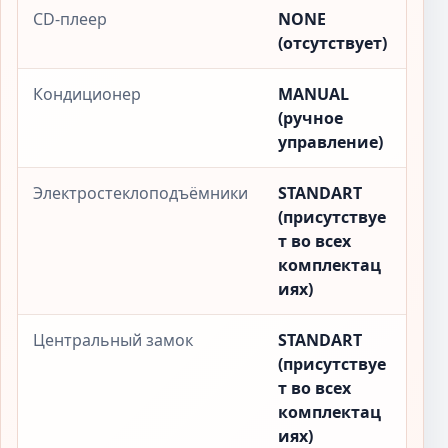
CD-плеер
NONE
(отсутствует)
Кондиционер
MANUAL
(ручное
управление)
Электростеклоподъёмники
STANDART
(присутствуе
т во всех
комплектац
иях)
Центральный замок
STANDART
(присутствуе
т во всех
комплектац
иях)