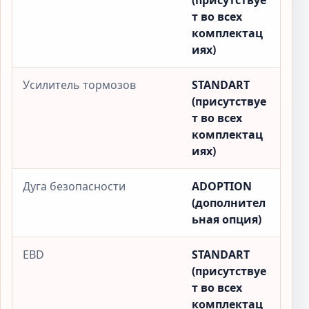
(присутствуе
т во всех
комплектац
иях)
Усилитель тормозов
STANDART
(присутствуе
т во всех
комплектац
иях)
Дуга безопасности
ADOPTION
(дополнител
ьная опция)
EBD
STANDART
(присутствуе
т во всех
комплектац