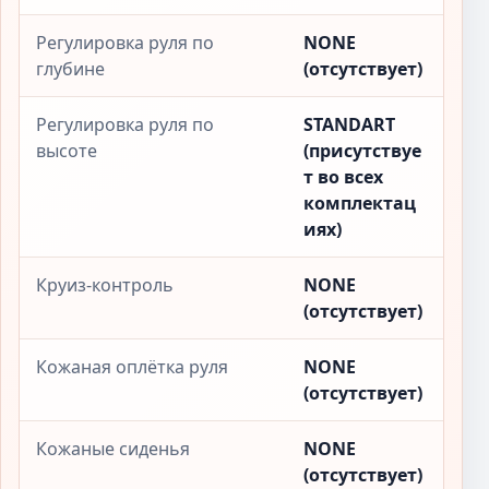
Регулировка руля по
NONE
глубине
(отсутствует)
Регулировка руля по
STANDART
высоте
(присутствуе
т во всех
комплектац
иях)
Круиз-контроль
NONE
(отсутствует)
Кожаная оплётка руля
NONE
(отсутствует)
Кожаные сиденья
NONE
(отсутствует)