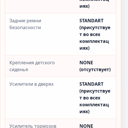
иях)
Задние ремни
STANDART
безопасности
(присутствуе
т во всех
комплектац
иях)
Крепления детского
NONE
сиденья
(отсутствует)
Усилители в дверях
STANDART
(присутствуе
т во всех
комплектац
иях)
Усилитель тормозов
NONE