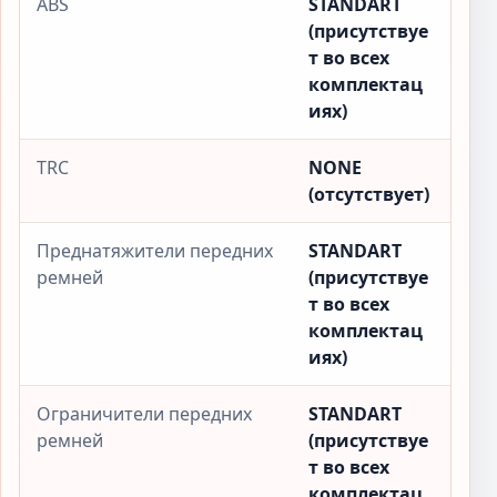
ABS
STANDART
(присутствуе
т во всех
комплектац
иях)
TRC
NONE
(отсутствует)
Преднатяжители передних
STANDART
ремней
(присутствуе
т во всех
комплектац
иях)
Ограничители передних
STANDART
ремней
(присутствуе
т во всех
комплектац