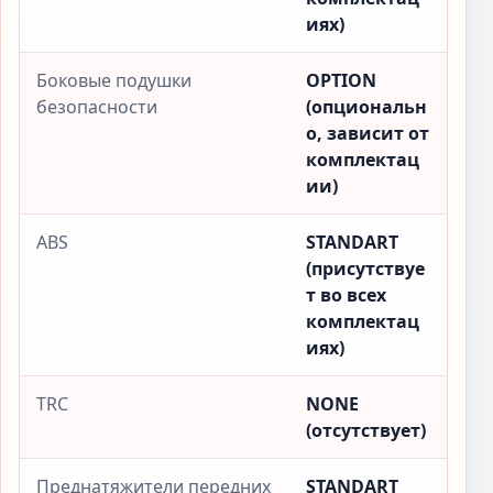
иях)
Боковые подушки
OPTION
безопасности
(опциональн
о, зависит от
комплектац
ии)
ABS
STANDART
(присутствуе
т во всех
комплектац
иях)
TRC
NONE
(отсутствует)
Преднатяжители передних
STANDART