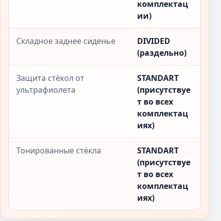
комплектац
ии)
Складное заднее сиденье
DIVIDED
(раздельно)
Защита стёкол от
STANDART
ультрафиолета
(присутствуе
т во всех
комплектац
иях)
Тонированные стёкла
STANDART
(присутствуе
т во всех
комплектац
иях)