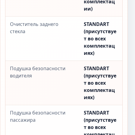
комплектац
ии)
Очиститель заднего
STANDART
стекла
(присутствуе
т во всех
комплектац
иях)
Подушка безопасности
STANDART
водителя
(присутствуе
т во всех
комплектац
иях)
Подушка безопасности
STANDART
пассажира
(присутствуе
т во всех
комплектац