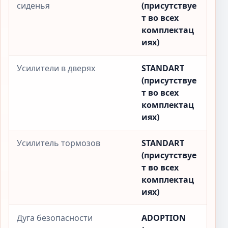
сиденья
(присутствуе
т во всех
комплектац
иях)
Усилители в дверях
STANDART
(присутствуе
т во всех
комплектац
иях)
Усилитель тормозов
STANDART
(присутствуе
т во всех
комплектац
иях)
Дуга безопасности
ADOPTION