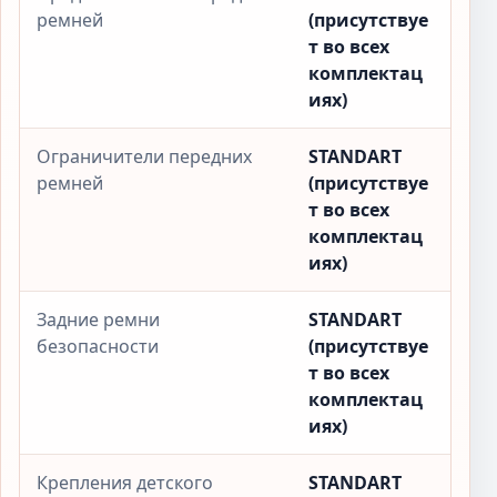
ремней
(присутствуе
т во всех
комплектац
иях)
Ограничители передних
STANDART
ремней
(присутствуе
т во всех
комплектац
иях)
Задние ремни
STANDART
безопасности
(присутствуе
т во всех
комплектац
иях)
Крепления детского
STANDART