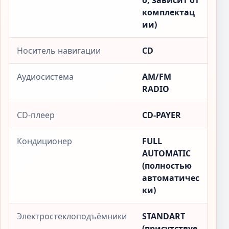
о, зависит от
комплектац
ии)
Носитель навигации
CD
Аудиосистема
AM/FM
RADIO
CD-плеер
CD-PAYER
Кондиционер
FULL
AUTOMATIC
(полностью
автоматичес
ки)
Электростеклоподъёмники
STANDART
(присутствуе