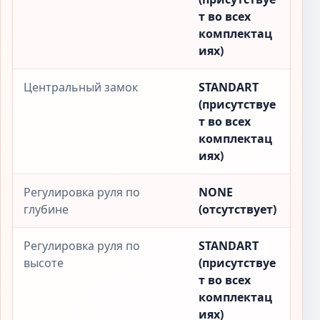
т во всех
комплектац
иях)
Центральный замок
STANDART
(присутствуе
т во всех
комплектац
иях)
Регулировка руля по
NONE
глубине
(отсутствует)
Регулировка руля по
STANDART
высоте
(присутствуе
т во всех
комплектац
иях)