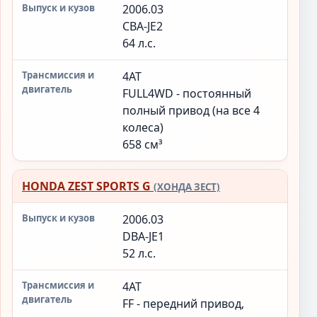
2006.03
CBA-JE2
64 л.с.
4AT
FULL4WD - постоянный
полный привод (на все 4
колеса)
658 см³
HONDA ZEST SPORTS G
(ХОНДА ЗЕСТ)
2006.03
DBA-JE1
52 л.с.
4AT
FF - передний привод,