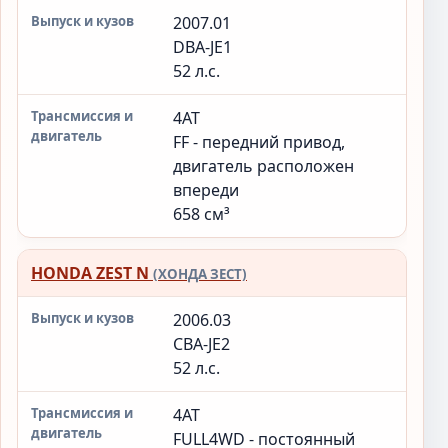
2007.01
DBA-JE1
52 л.с.
4AT
FF - передний привод,
двигатель расположен
впереди
658 см³
HONDA ZEST N
(ХОНДА ЗЕСТ)
2006.03
CBA-JE2
52 л.с.
4AT
FULL4WD - постоянный