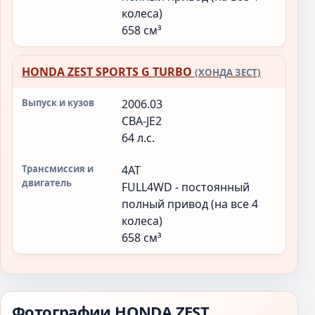
колеса)
658 см³
HONDA ZEST SPORTS G TURBO
(ХОНДА ЗЕСТ)
2006.03
CBA-JE2
64 л.с.
4AT
FULL4WD - постоянный
полный привод (на все 4
колеса)
658 см³
Фотографии HONDA ZEST