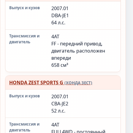
2007.01
DBA-JE1
64 л.с.
4AT
FF - передний привод,
двигатель расположен
впереди
658 см³
HONDA ZEST SPORTS G
(ХОНДА ЗЕСТ)
2007.01
CBA-JE2
52 л.с.
4AT
FULL4WD - постоянный