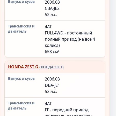
2006.03
CBA-JE2
52 л.с.
4AT
FULL4WD - постоянный
полный привод (на все 4
колеса)
658 см³
HONDA ZEST G
(ХОНДА ЗЕСТ)
2006.03
DBA-JE1
52 л.с.
4AT
FF - передний привод,