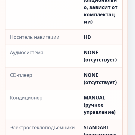
(опциональн
о, зависит от
комплектац
ии)
Носитель навигации
HD
Аудиосистема
NONE
(отсутствует)
CD-плеер
NONE
(отсутствует)
Кондиционер
MANUAL
(ручное
управление)
Электростеклоподъёмники
STANDART
(присутствуе