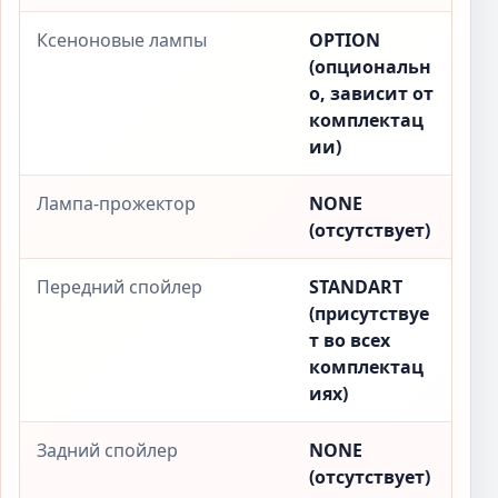
Ксеноновые лампы
OPTION
(опциональн
о, зависит от
комплектац
ии)
Лампа-прожектор
NONE
(отсутствует)
Передний спойлер
STANDART
(присутствуе
т во всех
комплектац
иях)
Задний спойлер
NONE
(отсутствует)