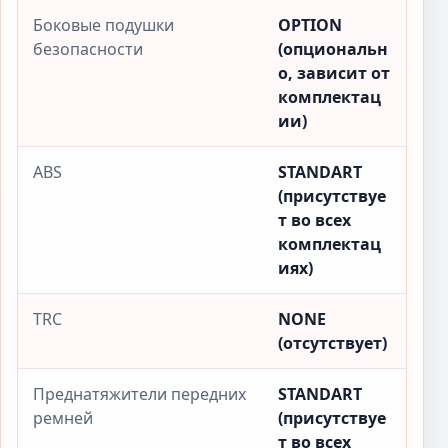
Боковые подушки
OPTION
безопасности
(опциональн
о, зависит от
комплектац
ии)
ABS
STANDART
(присутствуе
т во всех
комплектац
иях)
TRC
NONE
(отсутствует)
Преднатяжители передних
STANDART
ремней
(присутствуе
т во всех