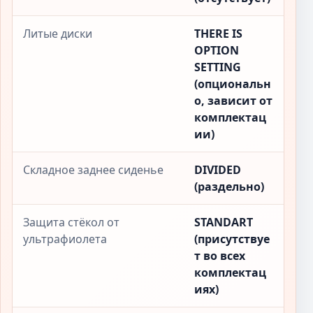
Литые диски
THERE IS
OPTION
SETTING
(опциональн
о, зависит от
комплектац
ии)
Складное заднее сиденье
DIVIDED
(раздельно)
Защита стёкол от
STANDART
ультрафиолета
(присутствуе
т во всех
комплектац
иях)