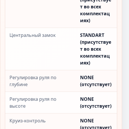
т во всех
комплектац
иях)
Центральный замок
STANDART
(присутствуе
т во всех
комплектац
иях)
Регулировка руля по
NONE
глубине
(отсутствует)
Регулировка руля по
NONE
высоте
(отсутствует)
Круиз-контроль
NONE
(отсутствует)