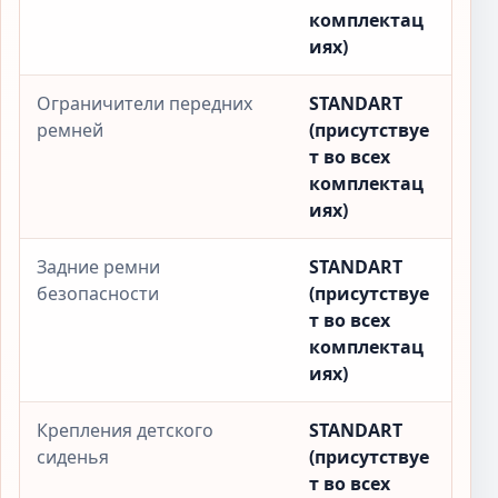
комплектац
иях)
Ограничители передних
STANDART
ремней
(присутствуе
т во всех
комплектац
иях)
Задние ремни
STANDART
безопасности
(присутствуе
т во всех
комплектац
иях)
Крепления детского
STANDART
сиденья
(присутствуе
т во всех