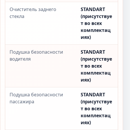
Очиститель заднего
STANDART
стекла
(присутствуе
т во всех
комплектац
иях)
Подушка безопасности
STANDART
водителя
(присутствуе
т во всех
комплектац
иях)
Подушка безопасности
STANDART
пассажира
(присутствуе
т во всех
комплектац
иях)