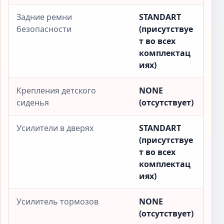
Задние ремни
STANDART
безопасности
(присутствуе
т во всех
комплектац
иях)
Крепления детского
NONE
сиденья
(отсутствует)
Усилители в дверях
STANDART
(присутствуе
т во всех
комплектац
иях)
Усилитель тормозов
NONE
(отсутствует)