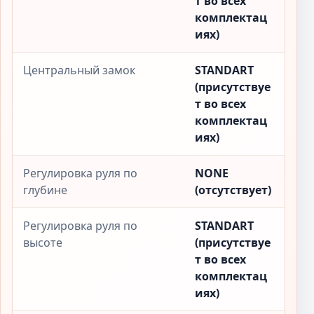
т во всех
комплектац
иях)
Центральный замок
STANDART
(присутствуе
т во всех
комплектац
иях)
Регулировка руля по
NONE
глубине
(отсутствует)
Регулировка руля по
STANDART
высоте
(присутствуе
т во всех
комплектац
иях)