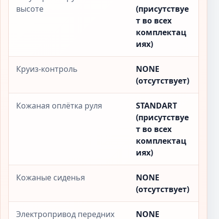
высоте
(присутствуе
т во всех
комплектац
иях)
Круиз-контроль
NONE
(отсутствует)
Кожаная оплётка руля
STANDART
(присутствуе
т во всех
комплектац
иях)
Кожаные сиденья
NONE
(отсутствует)
Электропривод передних
NONE