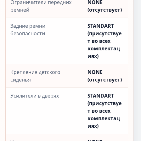
Ограничители передних
NONE
ремней
(отсутствует)
Задние ремни
STANDART
безопасности
(присутствуе
т во всех
комплектац
иях)
Крепления детского
NONE
сиденья
(отсутствует)
Усилители в дверях
STANDART
(присутствуе
т во всех
комплектац
иях)