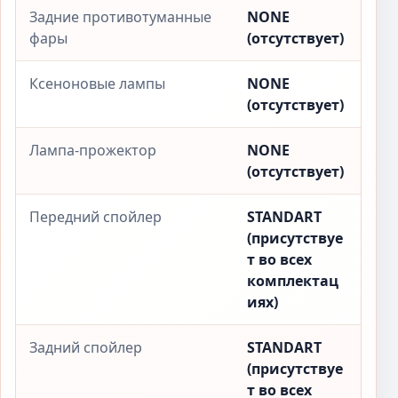
Задние противотуманные
NONE
фары
(отсутствует)
Ксеноновые лампы
NONE
(отсутствует)
Лампа-прожектор
NONE
(отсутствует)
Передний спойлер
STANDART
(присутствуе
т во всех
комплектац
иях)
Задний спойлер
STANDART
(присутствуе
т во всех