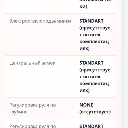
ки)
Электростеклоподъёмники
STANDART
(присутствуе
т во всех
комплектац
иях)
Центральный замок
STANDART
(присутствуе
т во всех
комплектац
иях)
Регулировка руля по
NONE
глубине
(отсутствует)
Регулировка руля по
STANDART