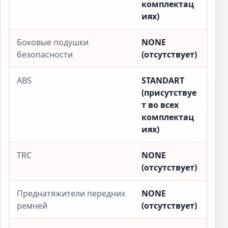
комплектац
иях)
Боковые подушки
NONE
безопасности
(отсутствует)
ABS
STANDART
(присутствуе
т во всех
комплектац
иях)
TRC
NONE
(отсутствует)
Преднатяжители передних
NONE
ремней
(отсутствует)