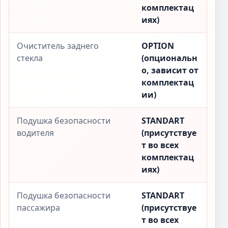
комплектац
иях)
Очиститель заднего
OPTION
стекла
(опциональн
о, зависит от
комплектац
ии)
Подушка безопасности
STANDART
водителя
(присутствуе
т во всех
комплектац
иях)
Подушка безопасности
STANDART
пассажира
(присутствуе
т во всех