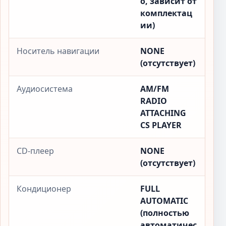
о, зависит от
комплектац
ии)
Носитель навигации
NONE
(отсутствует)
Аудиосистема
AM/FM
RADIO
ATTACHING
CS PLAYER
CD-плеер
NONE
(отсутствует)
Кондиционер
FULL
AUTOMATIC
(полностью
автоматичес