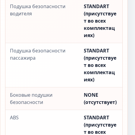
Подушка безопасности
STANDART
водителя
(присутствуе
т во всех
комплектац
иях)
Подушка безопасности
STANDART
пассажира
(присутствуе
т во всех
комплектац
иях)
Боковые подушки
NONE
безопасности
(отсутствует)
ABS
STANDART
(присутствуе
т во всех