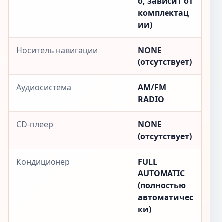
о, зависит от
комплектац
ии)
Носитель навигации
NONE
(отсутствует)
Аудиосистема
AM/FM
RADIO
CD-плеер
NONE
(отсутствует)
Кондиционер
FULL
AUTOMATIC
(полностью
автоматичес
ки)