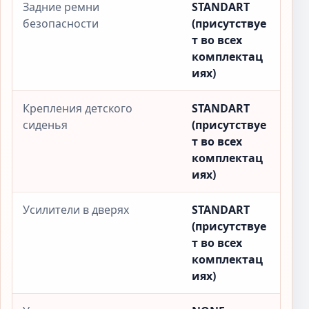
Задние ремни
STANDART
безопасности
(присутствуе
т во всех
комплектац
иях)
Крепления детского
STANDART
сиденья
(присутствуе
т во всех
комплектац
иях)
Усилители в дверях
STANDART
(присутствуе
т во всех
комплектац
иях)