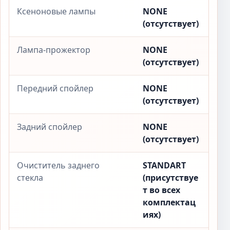
Ксеноновые лампы
NONE
(отсутствует)
Лампа-прожектор
NONE
(отсутствует)
Передний спойлер
NONE
(отсутствует)
Задний спойлер
NONE
(отсутствует)
Очиститель заднего
STANDART
стекла
(присутствуе
т во всех
комплектац
иях)