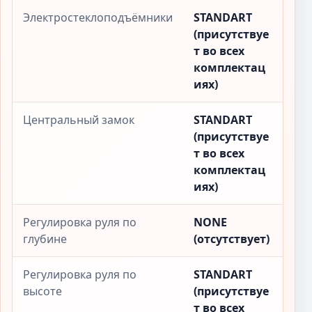
Электростеклоподъёмники
STANDART
(присутствуе
т во всех
комплектац
иях)
Центральный замок
STANDART
(присутствуе
т во всех
комплектац
иях)
Регулировка руля по
NONE
глубине
(отсутствует)
Регулировка руля по
STANDART
высоте
(присутствуе
т во всех