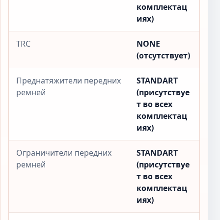
комплектац
иях)
TRC
NONE
(отсутствует)
Преднатяжители передних
STANDART
ремней
(присутствуе
т во всех
комплектац
иях)
Ограничители передних
STANDART
ремней
(присутствуе
т во всех
комплектац
иях)