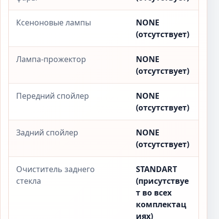
Ксеноновые лампы
NONE
(отсутствует)
Лампа-прожектор
NONE
(отсутствует)
Передний спойлер
NONE
(отсутствует)
Задний спойлер
NONE
(отсутствует)
Очиститель заднего
STANDART
стекла
(присутствуе
т во всех
комплектац
иях)