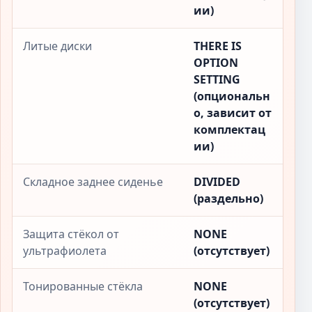
ии)
Литые диски
THERE IS
OPTION
SETTING
(опциональн
о, зависит от
комплектац
ии)
Складное заднее сиденье
DIVIDED
(раздельно)
Защита стёкол от
NONE
ультрафиолета
(отсутствует)
Тонированные стёкла
NONE
(отсутствует)