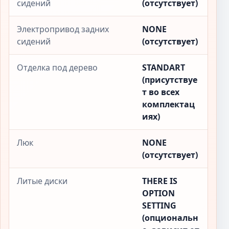
сидений
(отсутствует)
Электропривод задних
NONE
сидений
(отсутствует)
Отделка под дерево
STANDART
(присутствуе
т во всех
комплектац
иях)
Люк
NONE
(отсутствует)
Литые диски
THERE IS
OPTION
SETTING
(опциональн