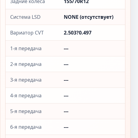
Задние колёса
155/70R12
Система LSD
NONE (отсутствует)
Вариатор CVT
2.503?0.497
1-я передача
---
2-я передача
---
3-я передача
---
4-я передача
---
5-я передача
---
6-я передача
---