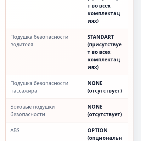
т во всех
комплектац
иях)
Подушка безопасности
STANDART
водителя
(присутствуе
т во всех
комплектац
иях)
Подушка безопасности
NONE
пассажира
(отсутствует)
Боковые подушки
NONE
безопасности
(отсутствует)
ABS
OPTION
(опциональн