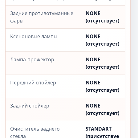
Задние противотуманные
NONE
фары
(отсутствует)
Ксеноновые лампы
NONE
(отсутствует)
Лампа-прожектор
NONE
(отсутствует)
Передний спойлер
NONE
(отсутствует)
Задний спойлер
NONE
(отсутствует)
Очиститель заднего
STANDART
стекла
(присутствуе