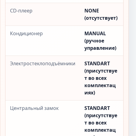
CD-плеер
NONE
(отсутствует)
Кондиционер
MANUAL
(ручное
управление)
Электростеклоподъёмники
STANDART
(присутствуе
т во всех
комплектац
иях)
Центральный замок
STANDART
(присутствуе
т во всех
комплектац