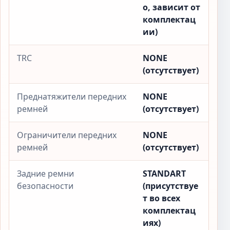
о, зависит от
комплектац
ии)
TRC
NONE
(отсутствует)
Преднатяжители передних
NONE
ремней
(отсутствует)
Ограничители передних
NONE
ремней
(отсутствует)
Задние ремни
STANDART
безопасности
(присутствуе
т во всех
комплектац
иях)