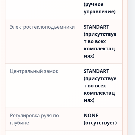
(ручное
управление)
Электростеклоподъёмники
STANDART
(присутствуе
т во всех
комплектац
иях)
Центральный замок
STANDART
(присутствуе
т во всех
комплектац
иях)
Регулировка руля по
NONE
глубине
(отсутствует)