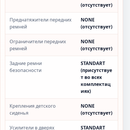
(отсутствует)
Преднатяжители передних
NONE
ремней
(отсутствует)
Ограничители передних
NONE
ремней
(отсутствует)
Задние ремни
STANDART
безопасности
(присутствуе
т во всех
комплектац
иях)
Крепления детского
NONE
сиденья
(отсутствует)
Усилители в дверях
STANDART