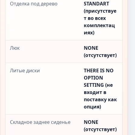
Отделка под дерево
STANDART
(присутствуе
т во всех
комплектац
иях)
Люк
NONE
(отсутствует)
Литые диски
THERE IS NO
OPTION
SETTING (не
входит в
поставку как
опция)
Складное заднее сиденье
NONE
(отсутствует)