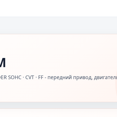
M
ER SOHC · CVT · FF - передний привод, двигател