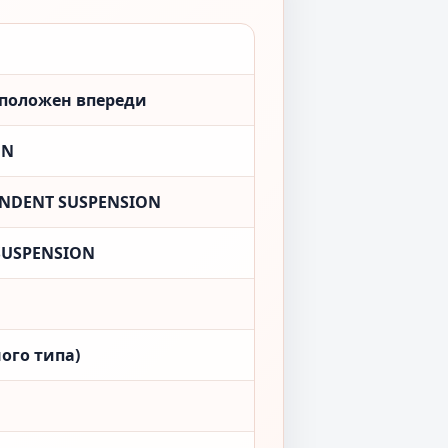
сположен впереди
ON
ENDENT SUSPENSION
SUSPENSION
ого типа)