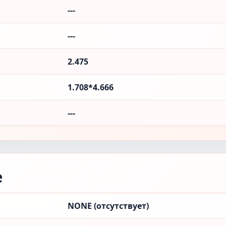
---
---
2.475
1.708*4.666
---
е
NONE (отсутствует)