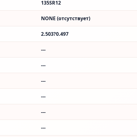
135SR12
NONE (отсутствует)
2.503?0.497
---
---
---
---
---
---