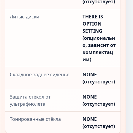
(отсутствует)
Литые диски
THERE IS
OPTION
SETTING
(опциональн
о, зависит от
комплектац
ии)
Складное заднее сиденье
NONE
(отсутствует)
Защита стёкол от
NONE
ультрафиолета
(отсутствует)
Тонированные стёкла
NONE
(отсутствует)