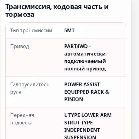
Трансмиссия, ходовая часть и
тормоза
Тип трансмиссии
5MT
Привод
PART4WD -
автоматически
подключаемый
полный привод
Гидроусилитель
POWER ASSIST
руля
EQUIPPED RACK &
PINION
Передняя
L TYPE LOWER ARM
подвеска
STRUT TYPE
INDEPENDENT
SUSPENSION