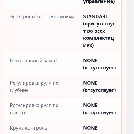
управление)
Электростеклоподъёмники
STANDART
(присутствуе
т во всех
комплектац
иях)
Центральный замок
NONE
(отсутствует)
Регулировка руля по
NONE
глубине
(отсутствует)
Регулировка руля по
NONE
высоте
(отсутствует)
Круиз-контроль
NONE