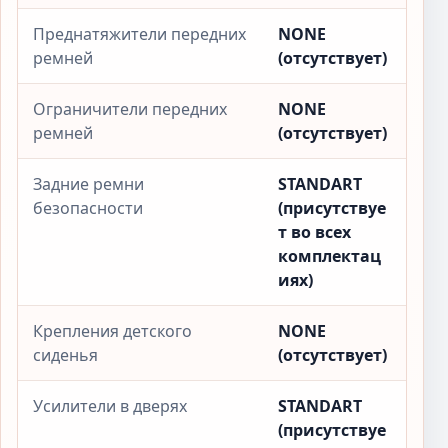
Преднатяжители передних
NONE
ремней
(отсутствует)
Ограничители передних
NONE
ремней
(отсутствует)
Задние ремни
STANDART
безопасности
(присутствуе
т во всех
комплектац
иях)
Крепления детского
NONE
сиденья
(отсутствует)
Усилители в дверях
STANDART
(присутствуе