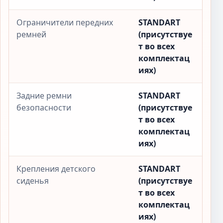
Ограничители передних
STANDART
ремней
(присутствуе
т во всех
комплектац
иях)
Задние ремни
STANDART
безопасности
(присутствуе
т во всех
комплектац
иях)
Крепления детского
STANDART
сиденья
(присутствуе
т во всех
комплектац
иях)