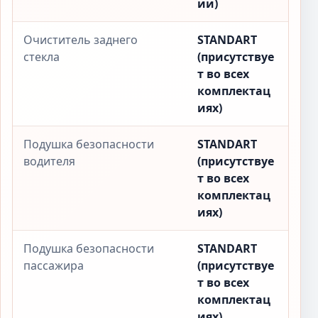
ии)
Очиститель заднего
STANDART
стекла
(присутствуе
т во всех
комплектац
иях)
Подушка безопасности
STANDART
водителя
(присутствуе
т во всех
комплектац
иях)
Подушка безопасности
STANDART
пассажира
(присутствуе
т во всех
комплектац
иях)