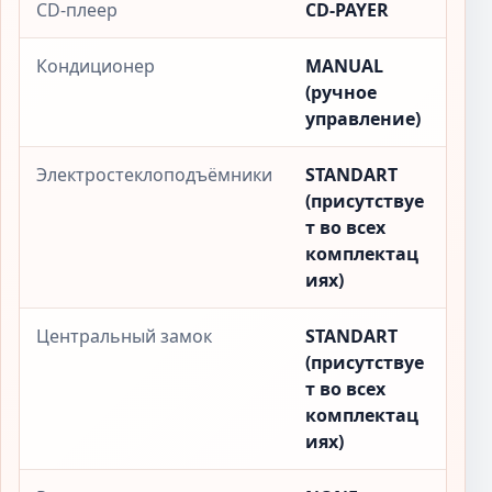
CD-плеер
CD-PAYER
Кондиционер
MANUAL
(ручное
управление)
Электростеклоподъёмники
STANDART
(присутствуе
т во всех
комплектац
иях)
Центральный замок
STANDART
(присутствуе
т во всех
комплектац
иях)