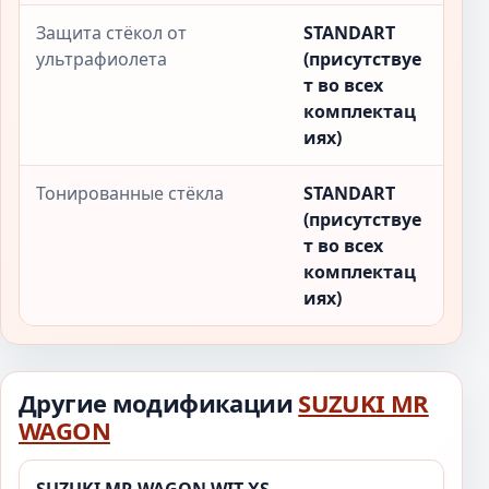
Защита стёкол от
STANDART
ультрафиолета
(присутствуе
т во всех
комплектац
иях)
Тонированные стёкла
STANDART
(присутствуе
т во всех
комплектац
иях)
Другие модификации
SUZUKI MR
WAGON