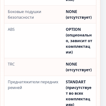
Боковые подушки
NONE
безопасности
(отсутствует)
ABS
OPTION
(опциональн
о, зависит от
комплектац
ии)
TRC
NONE
(отсутствует)
Преднатяжители передних
STANDART
ремней
(присутствуе
т во всех
комплектац
иях)