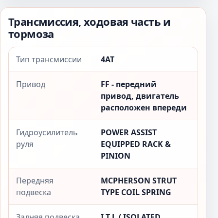
Трансмиссия, ходовая часть и
тормоза
Тип трансмиссии
4AT
Привод
FF - передний
привод, двигатель
расположен впереди
Гидроусилитель
POWER ASSIST
руля
EQUIPPED RACK &
PINION
Передняя
MCPHERSON STRUT
подвеска
TYPE COIL SPRING
Задняя подвеска
I.T.L.( ISOLATED