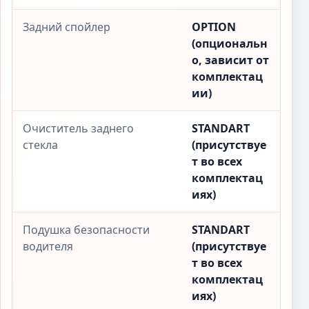
Задний спойлер
OPTION
(опциональн
о, зависит от
комплектац
ии)
Очиститель заднего
STANDART
стекла
(присутствуе
т во всех
комплектац
иях)
Подушка безопасности
STANDART
водителя
(присутствуе
т во всех
комплектац
иях)