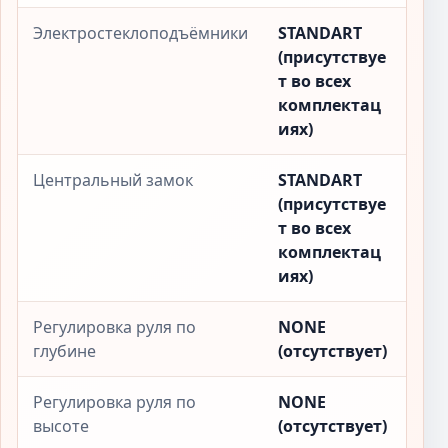
Электростеклоподъёмники
STANDART
(присутствуе
т во всех
комплектац
иях)
Центральный замок
STANDART
(присутствуе
т во всех
комплектац
иях)
Регулировка руля по
NONE
глубине
(отсутствует)
Регулировка руля по
NONE
высоте
(отсутствует)