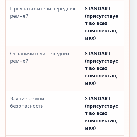
Преднатяжители передних
STANDART
ремней
(присутствуе
т во всех
комплектац
иях)
Ограничители передних
STANDART
ремней
(присутствуе
т во всех
комплектац
иях)
Задние ремни
STANDART
безопасности
(присутствуе
т во всех
комплектац
иях)