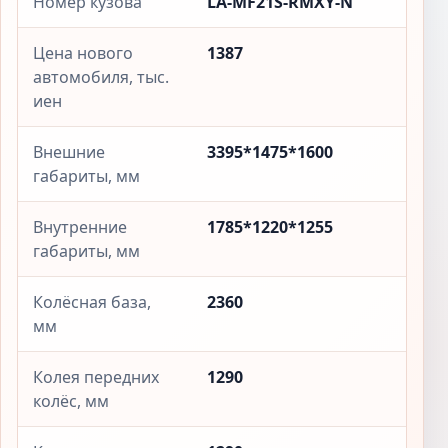
Номер кузова
LA-MF21S-RMXY-N
Цена нового
1387
автомобиля, тыс.
иен
Внешние
3395*1475*1600
габариты, мм
Внутренние
1785*1220*1255
габариты, мм
Колёсная база,
2360
мм
Колея передних
1290
колёс, мм