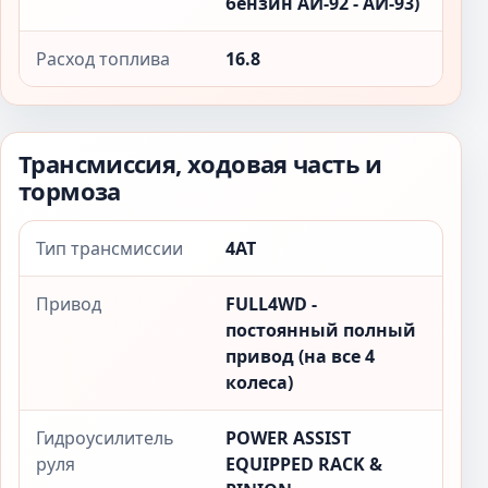
бензин АИ-92 - АИ-93)
Расход топлива
16.8
Трансмиссия, ходовая часть и
тормоза
Тип трансмиссии
4AT
Привод
FULL4WD -
постоянный полный
привод (на все 4
колеса)
Гидроусилитель
POWER ASSIST
руля
EQUIPPED RACK &