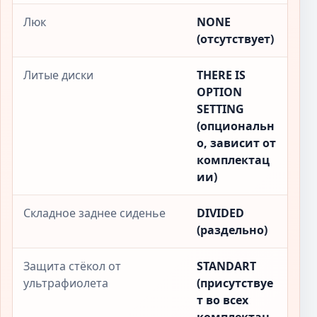
Люк
NONE
(отсутствует)
Литые диски
THERE IS
OPTION
SETTING
(опциональн
о, зависит от
комплектац
ии)
Складное заднее сиденье
DIVIDED
(раздельно)
Защита стёкол от
STANDART
ультрафиолета
(присутствуе
т во всех