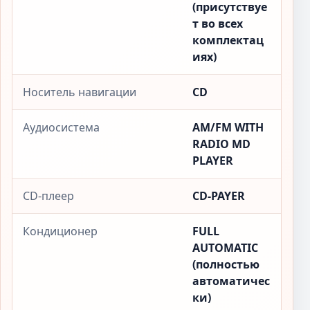
(присутствуе
т во всех
комплектац
иях)
Носитель навигации
CD
Аудиосистема
AM/FM WITH
RADIO MD
PLAYER
CD-плеер
CD-PAYER
Кондиционер
FULL
AUTOMATIC
(полностью
автоматичес
ки)