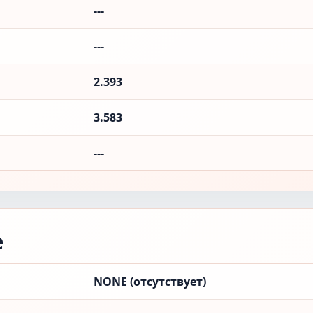
---
---
2.393
3.583
---
е
NONE (отсутствует)