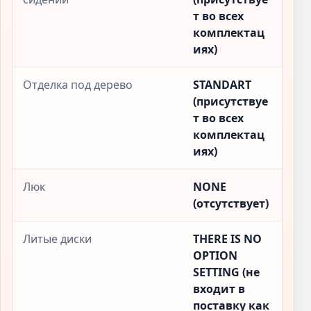
т во всех
комплектац
иях)
Отделка под дерево
STANDART
(присутствуе
т во всех
комплектац
иях)
Люк
NONE
(отсутствует)
Литые диски
THERE IS NO
OPTION
SETTING (не
входит в
поставку как