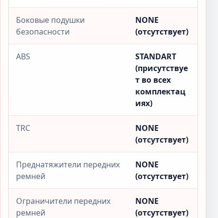
Боковые подушки
NONE
безопасности
(отсутствует)
ABS
STANDART
(присутствуе
т во всех
комплектац
иях)
TRC
NONE
(отсутствует)
Преднатяжители передних
NONE
ремней
(отсутствует)
Ограничители передних
NONE
ремней
(отсутствует)