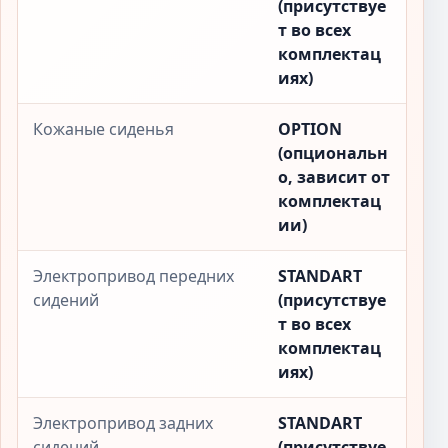
(присутствуе
т во всех
комплектац
иях)
Кожаные сиденья
OPTION
(опциональн
о, зависит от
комплектац
ии)
Электропривод передних
STANDART
сидений
(присутствуе
т во всех
комплектац
иях)
Электропривод задних
STANDART
сидений
(присутствуе