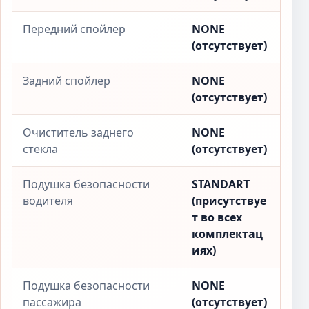
Передний спойлер
NONE
(отсутствует)
Задний спойлер
NONE
(отсутствует)
Очиститель заднего
NONE
стекла
(отсутствует)
Подушка безопасности
STANDART
водителя
(присутствуе
т во всех
комплектац
иях)
Подушка безопасности
NONE
пассажира
(отсутствует)