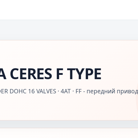
 CERES F TYPE
ER DOHC 16 VALVES · 4AT · FF - передний привод