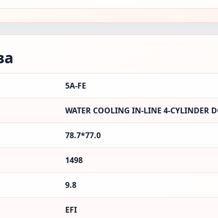
ва
5A-FE
WATER COOLING IN-LINE 4-CYLINDER D
78.7*77.0
1498
9.8
EFI