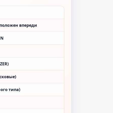
сположен впереди
ON
ZER)
сковые)
ого типа)