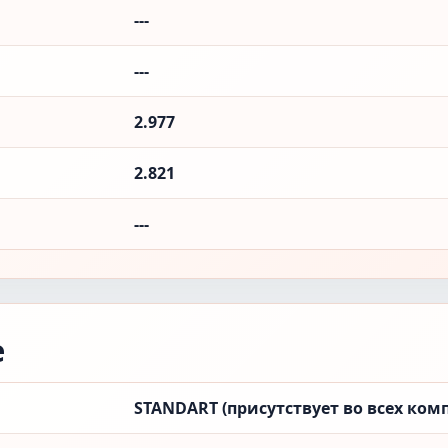
---
---
2.977
2.821
---
е
STANDART (присутствует во всех ком