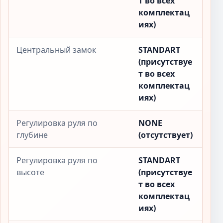
т во всех
комплектац
иях)
Центральный замок
STANDART
(присутствуе
т во всех
комплектац
иях)
Регулировка руля по
NONE
глубине
(отсутствует)
Регулировка руля по
STANDART
высоте
(присутствуе
т во всех
комплектац
иях)