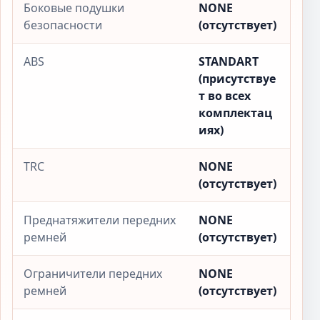
Боковые подушки
NONE
безопасности
(отсутствует)
ABS
STANDART
(присутствуе
т во всех
комплектац
иях)
TRC
NONE
(отсутствует)
Преднатяжители передних
NONE
ремней
(отсутствует)
Ограничители передних
NONE
ремней
(отсутствует)