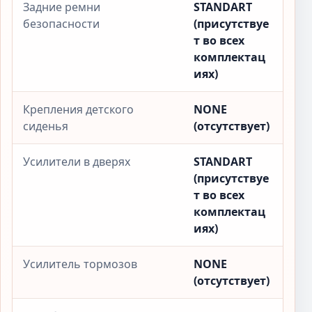
Задние ремни
STANDART
безопасности
(присутствуе
т во всех
комплектац
иях)
Крепления детского
NONE
сиденья
(отсутствует)
Усилители в дверях
STANDART
(присутствуе
т во всех
комплектац
иях)
Усилитель тормозов
NONE
(отсутствует)