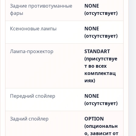
Задние противотуманные
NONE
фары
(отсутствует)
Ксеноновые лампы
NONE
(отсутствует)
Лампа-прожектор
STANDART
(присутствуе
т во всех
комплектац
иях)
Передний спойлер
NONE
(отсутствует)
Задний спойлер
OPTION
(опциональн
о, зависит от