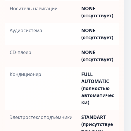
Носитель навигации
NONE
(отсутствует)
Аудиосистема
NONE
(отсутствует)
CD-плеер
NONE
(отсутствует)
Кондиционер
FULL
AUTOMATIC
(полностью
автоматичес
ки)
Электростеклоподъёмники
STANDART
(присутствуе