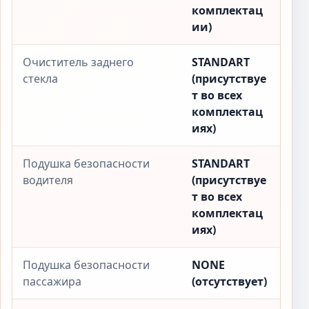
комплектац
ии)
Очиститель заднего
STANDART
стекла
(присутствуе
т во всех
комплектац
иях)
Подушка безопасности
STANDART
водителя
(присутствуе
т во всех
комплектац
иях)
Подушка безопасности
NONE
пассажира
(отсутствует)